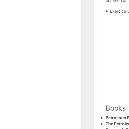
commercial v
Exercice 
Books
Petroleum E
The Petrol