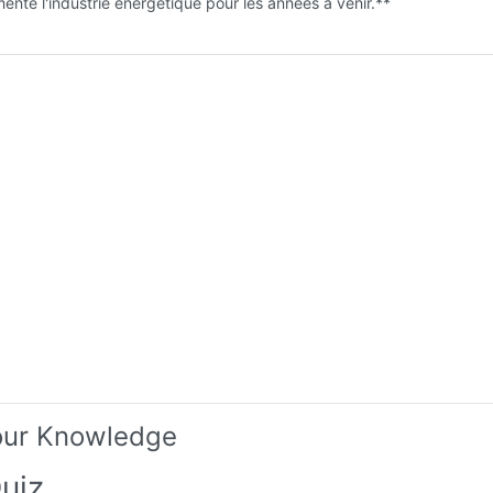
imente l'industrie énergétique pour les années à venir.**
our Knowledge
uiz