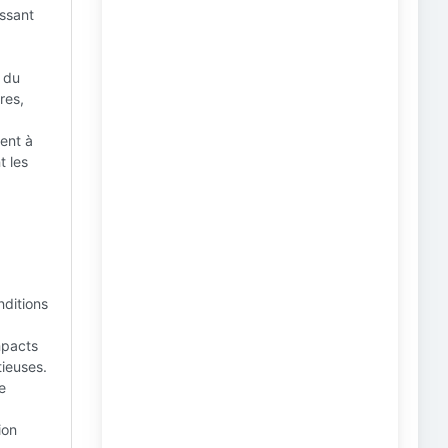
issant
 du
res,
dent à
t les
nditions
mpacts
tieuses.
e
ion