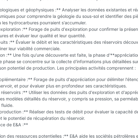
logiques et géophysiques :** Analyser les données existantes et réa
smiques pour comprendre la géologie du sous-sol et identifier des p
ù les hydrocarbures pourraient s'accumuler.
xploration :** Forage de puits d'exploration pour confirmer la prése
res et évaluer leur qualité et leur quantité.
uits :** Évaluer le débit et les caractéristiques des réservoirs décou
ner leur viabilité commerciale.
on :** Une fois qu'une découverte est faite, la phase d'**appréciatio
e phase se concentre sur la collecte d'informations plus détaillées sur
 son potentiel de production. Les principales activités comprennent :
plémentaire :** Forage de puits d'appréciation pour délimiter l'étend
ervoir, et pour évaluer plus en profondeur ses caractéristiques.
réservoirs :** Utiliser les données des puits d'exploration et d'appré
es modèles détaillés du réservoir, y compris sa pression, sa perméabi
 fluide.
production :** Réaliser des tests de débit pour évaluer la capacité d
t le potentiel de récupération du réservoir.
nce de E&A :**
tion des ressources potentielles :** E&A aide les sociétés pétrolières 