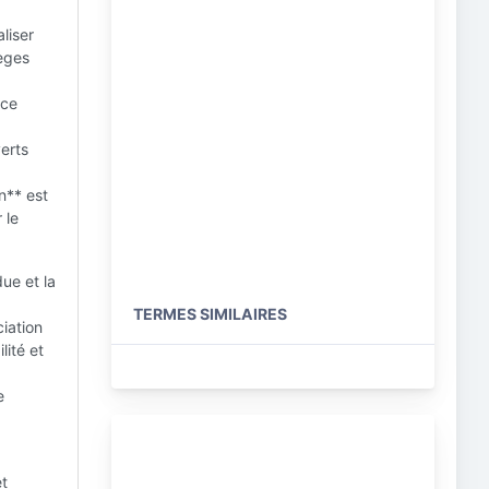
liser
ièges
nce
verts
n** est
 le
ue et la
TERMES SIMILAIRES
ciation
lité et
e
et