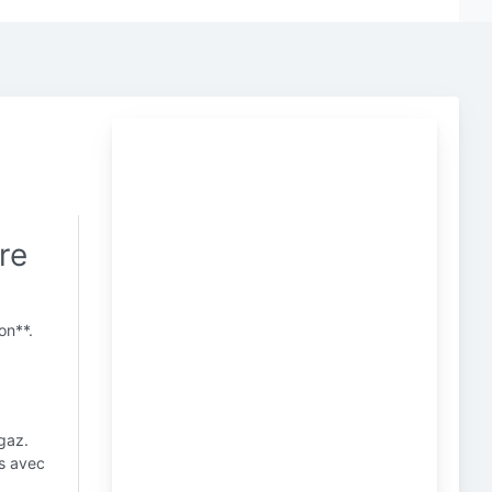
re
on**.
gaz.
es avec