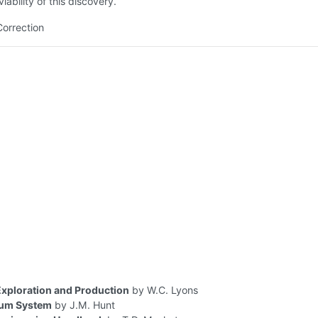
iability of this discovery.
Correction
xploration and Production
by W.C. Lyons
eum System
by J.M. Hunt