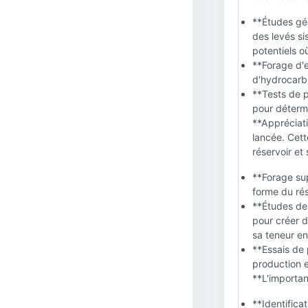
**Études géo
des levés si
potentiels o
**Forage d'e
d'hydrocarbu
**Tests de p
pour détermi
**Appréciati
lancée. Cett
réservoir et
**Forage sup
forme du rés
**Études de 
pour créer d
sa teneur en
**Essais de 
production e
**L'importa
**Identifica