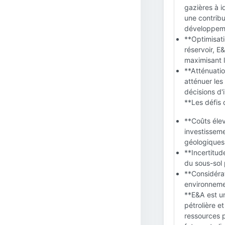
gazières à i
une contribu
développem
**Optimisat
réservoir, E
maximisant l
**Atténuatio
atténuer les
décisions d'
**Les défis 
**Coûts élev
investisseme
géologiques 
**Incertitud
du sous-sol 
**Considérat
environnemen
**E&A est un
pétrolière e
ressources p