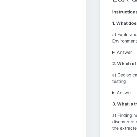
Instruction
1. What does
a) Explorati
Environment
Answer
2. Which of 
a) Geologica
testing
Answer
3. What is 
a) Finding n
discovered r
the extract