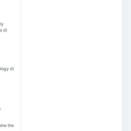
ly
s d)
ology d)
s
ine the