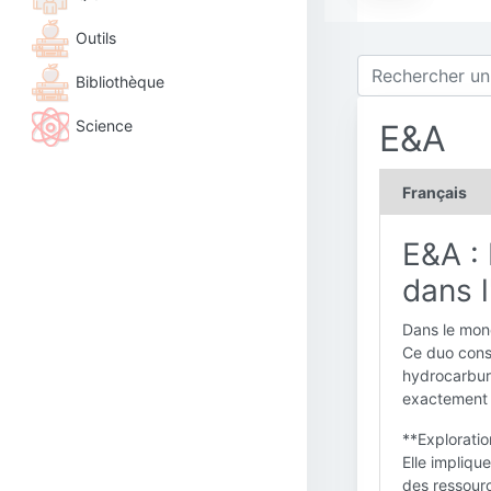
Outils
Bibliothèque
Science
E&A
Français
E&A : 
dans l
Dans le mond
Ce duo cons
hydrocarbure
exactement
**Exploratio
Elle impliqu
des ressourc