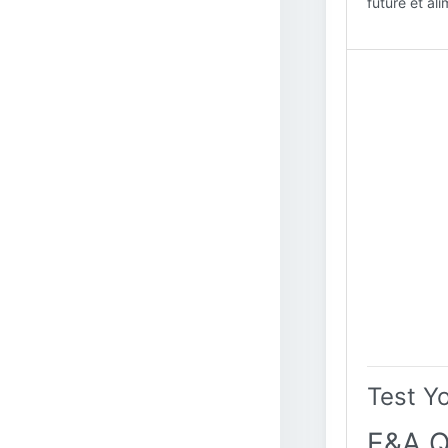
future et al
Test Y
E&A Q