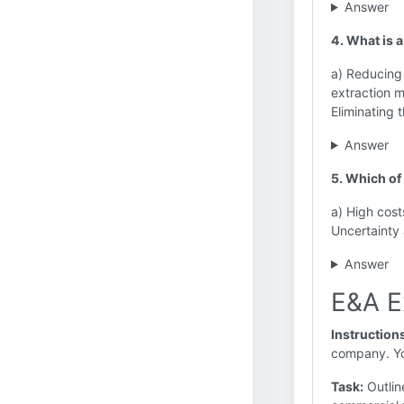
Answer
4. What is a
a) Reducing 
extraction m
Eliminating 
Answer
5. Which of
a) High cost
Uncertainty
Answer
E&A E
Instruction
company. You
Task:
Outlin