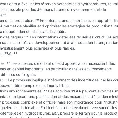
dentifier et à évaluer les réserves potentielles d'hydrocarbures, fourn
tion cruciale pour les décisions futures d'investissement et de
ent.
ion de la production :** En obtenant une compréhension approfondie
&A permet de planifier et d'optimiser les stratégies de production futu
a récupération et minimisant les coûts.
n des risques :** Les informations détaillées recueillies lors d'E&A ai
 risques associés au développement et à la production futurs, rendan
investissement plus éclairées et plus fiables.
de E&A :**
és :** Les activités d'exploration et d'appréciation nécessitent des
nts en capital importants, en particulier dans les environnements
difficiles ou éloignés.
e :** Le processus implique inhéremment des incertitudes, car les co
peuvent être complexes et imprévisibles.
ions environnementales :** Les activités d'E&A peuvent avoir des i
taux, exigeant une planification et des mesures d'atténuation minu
 processus complexe et difficile, mais son importance pour l'industri
t gazière est indéniable. En identifiant et en évaluant avec succès les
otentielles en hydrocarbures, E&A prépare le terrain pour la product