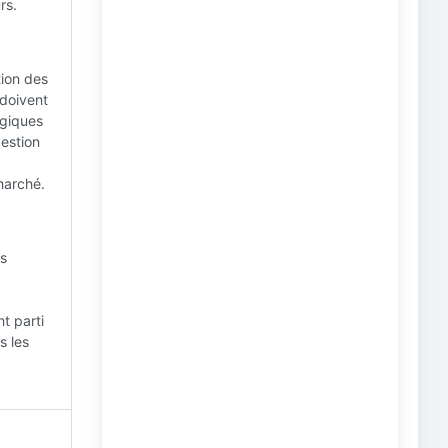
rs.
tion des
 doivent
ogiques
estion
 marché.
es
t parti
s les