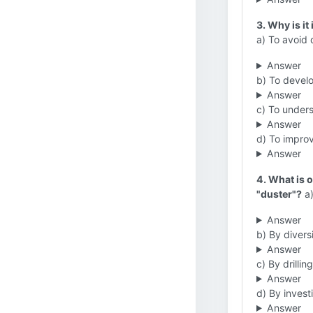
3. Why is i
a) To avoid d
Answer
b) To develo
Answer
c) To unders
Answer
d) To improv
Answer
4. What is 
"duster"?
a)
Answer
b) By diversi
Answer
c) By drillin
Answer
d) By invest
Answer