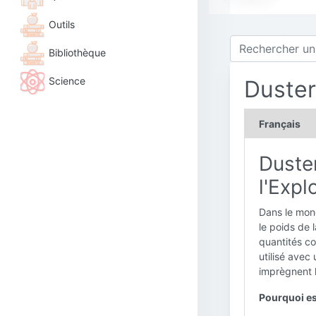
Outils
Bibliothèque
Science
Duster
Français
Duste
l'Expl
Dans le mond
le poids de 
quantités c
utilisé avec 
imprègnent l
Pourquoi es