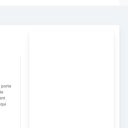
i porte
de
ent
 qui