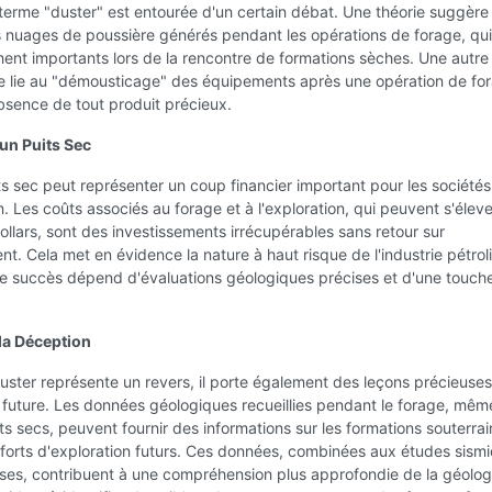
 terme "duster" est entourée d'un certain débat. Une théorie suggère 
 nuages de poussière générés pendant les opérations de forage, qui
ment importants lors de la rencontre de formations sèches. Une autre
le lie au "démousticage" des équipements après une opération de fo
'absence de tout produit précieux.
'un Puits Sec
ts sec peut représenter un coup financier important pour les sociétés
n. Les coûts associés au forage et à l'exploration, qui peuvent s'élev
dollars, sont des investissements irrécupérables sans retour sur
nt. Cela met en évidence la nature à haut risque de l'industrie pétroli
le succès dépend d'évaluations géologiques précises et d'une touch
la Déception
uster représente un revers, il porte également des leçons précieuse
n future. Les données géologiques recueillies pendant le forage, mêm
its secs, peuvent fournir des informations sur les formations souterrai
efforts d'exploration futurs. Ces données, combinées aux études sism
ses, contribuent à une compréhension plus approfondie de la géolog