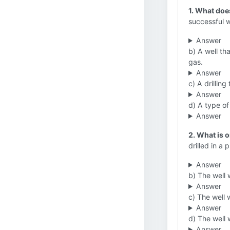
1. What does
successful w
Answer
b) A well tha
gas.
Answer
c) A drilling
Answer
d) A type of 
Answer
2. What is 
drilled in a
Answer
b) The well 
Answer
c) The well 
Answer
d) The well 
Answer