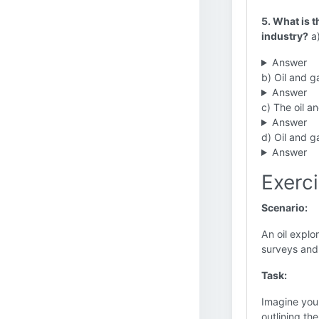
5. What is 
industry?
a)
Answer
b) Oil and g
Answer
c) The oil an
Answer
d) Oil and g
Answer
Exerc
Scenario:
An oil explo
surveys and 
Task:
Imagine you 
outlining th