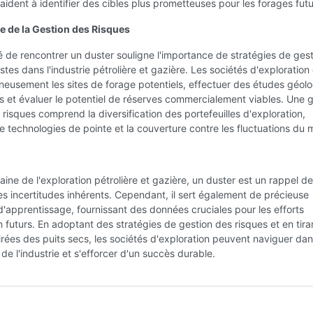
 aident à identifier des cibles plus prometteuses pour les forages futu
e de la Gestion des Risques
té de rencontrer un duster souligne l'importance de stratégies de ges
stes dans l'industrie pétrolière et gazière. Les sociétés d'exploration
neusement les sites de forage potentiels, effectuer des études géol
 et évaluer le potentiel de réserves commercialement viables. Une g
 risques comprend la diversification des portefeuilles d'exploration,
n de technologies de pointe et la couverture contre les fluctuations du
ine de l'exploration pétrolière et gazière, un duster est un rappel d
es incertitudes inhérents. Cependant, il sert également de précieuse
'apprentissage, fournissant des données cruciales pour les efforts
n futurs. En adoptant des stratégies de gestion des risques et en tiran
irées des puits secs, les sociétés d'exploration peuvent naviguer dan
de l'industrie et s'efforcer d'un succès durable.