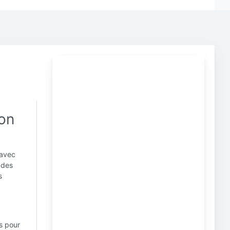
ion
 avec
 des
s
s pour