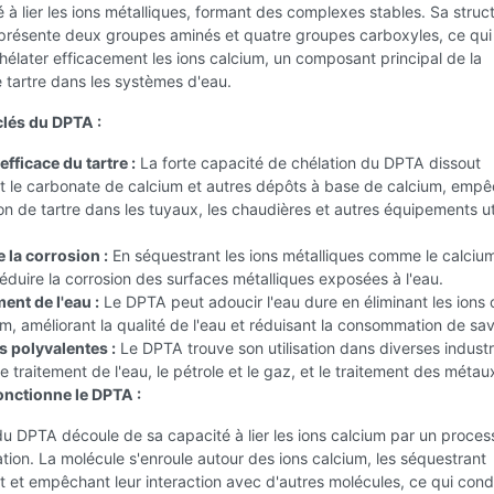
é à lier les ions métalliques, formant des complexes stables. Sa struc
présente deux groupes aminés et quatre groupes carboxyles, ce qui 
élater efficacement les ions calcium, un composant principal de la
 tartre dans les systèmes d'eau.
lés du DPTA :
efficace du tartre :
La forte capacité de chélation du DPTA dissout
t le carbonate de calcium et autres dépôts à base de calcium, emp
on de tartre dans les tuyaux, les chaudières et autres équipements ut
e la corrosion :
En séquestrant les ions métalliques comme le calcium
duire la corrosion des surfaces métalliques exposées à l'eau.
nt de l'eau :
Le DPTA peut adoucir l'eau dure en éliminant les ions 
, améliorant la qualité de l'eau et réduisant la consommation de sa
s polyvalentes :
Le DPTA trouve son utilisation dans diverses industr
 traitement de l'eau, le pétrole et le gaz, et le traitement des métau
nctionne le DPTA :
 du DPTA découle de sa capacité à lier les ions calcium par un proces
tion. La molécule s'enroule autour des ions calcium, les séquestrant
 et empêchant leur interaction avec d'autres molécules, ce qui condu