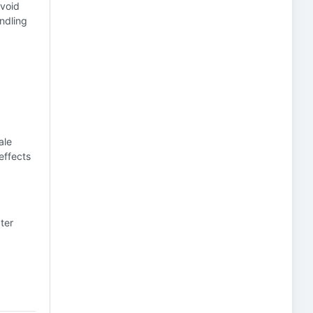
void
andling
ale
effects
ter