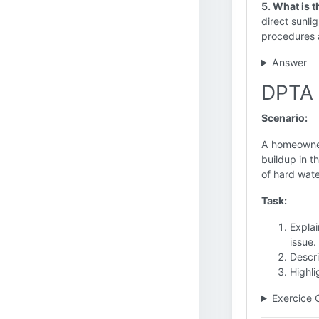
5. What is 
direct sunli
procedures a
Answer
DPTA 
Scenario:
A homeowner 
buildup in t
of hard wate
Task:
Expla
issue.
Descri
Highli
Exercice 