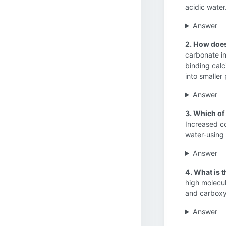
acidic water
Answer
2. How does
carbonate in
binding cal
into smaller 
Answer
3. Which of
Increased co
water-using
Answer
4. What is t
high molecul
and carboxyl
Answer