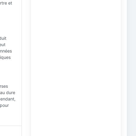
rtre et
duit
eut
onnées
fiques
rses
'eau dure
pendant,
 pour