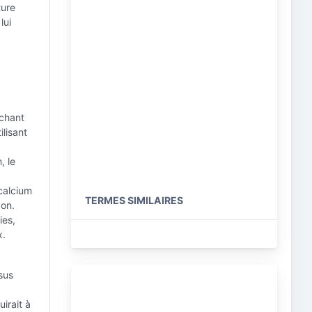
ture
lui
êchant
ilisant
, le
calcium
TERMES SIMILAIRES
von.
ies,
x.
sus
irait à