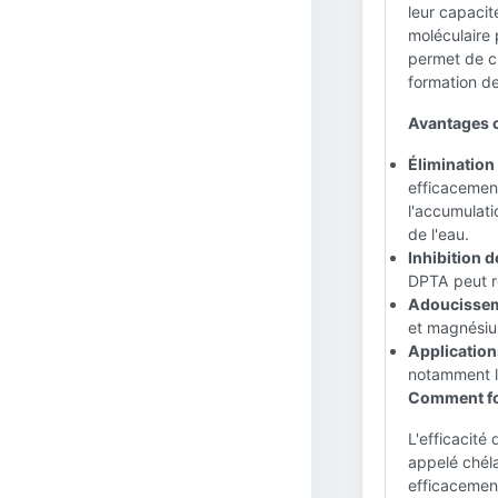
leur capacit
moléculaire 
permet de ch
formation de
Avantages c
Élimination 
efficacemen
l'accumulati
de l'eau.
Inhibition d
DPTA peut ré
Adoucisseme
et magnésium
Application
notamment le
Comment fo
L'efficacité
appelé chéla
efficacement