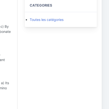
CATEGORIES
Toutes les catégories
 c) By
rbonate
)
ent
a) Its
amino