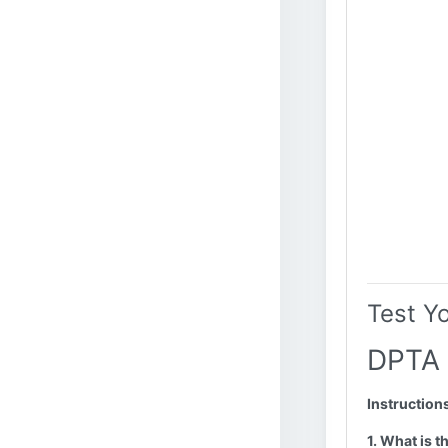
Test Y
DPTA 
Instruction
1. What is 