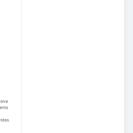
sive
gents
ides