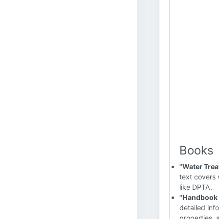
Books
"Water Trea
text covers 
like DPTA.
"Handbook o
detailed inf
properties, 