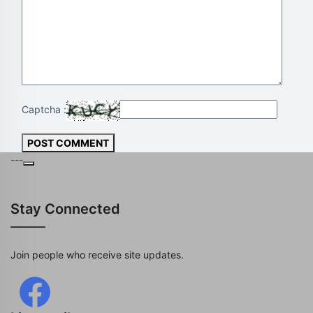
Captcha :
POST COMMENT
---
Stay Connected
Join people who receive site updates.