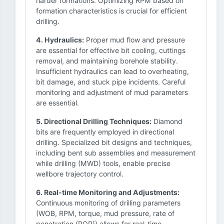
harder formations. Optimizing RPM based on
formation characteristics is crucial for efficient
drilling.
4. Hydraulics:
Proper mud flow and pressure
are essential for effective bit cooling, cuttings
removal, and maintaining borehole stability.
Insufficient hydraulics can lead to overheating,
bit damage, and stuck pipe incidents. Careful
monitoring and adjustment of mud parameters
are essential.
5. Directional Drilling Techniques:
Diamond
bits are frequently employed in directional
drilling. Specialized bit designs and techniques,
including bent sub assemblies and measurement
while drilling (MWD) tools, enable precise
wellbore trajectory control.
6. Real-time Monitoring and Adjustments:
Continuous monitoring of drilling parameters
(WOB, RPM, torque, mud pressure, rate of
penetration (ROP)) allows for real-time