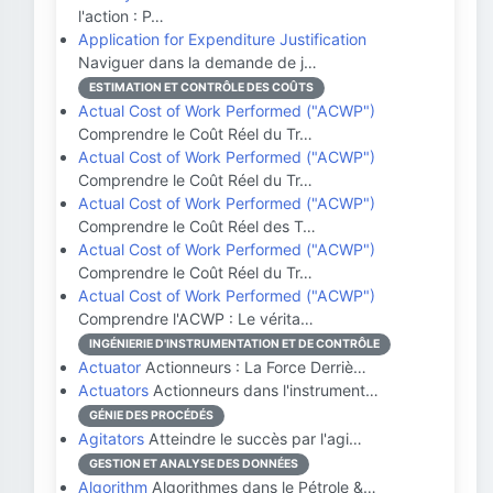
l'action : P…
Application for Expenditure Justification
Naviguer dans la demande de j…
ESTIMATION ET CONTRÔLE DES COÛTS
Actual Cost of Work Performed ("ACWP")
Comprendre le Coût Réel du Tr…
Actual Cost of Work Performed ("ACWP")
Comprendre le Coût Réel du Tr…
Actual Cost of Work Performed ("ACWP")
Comprendre le Coût Réel des T…
Actual Cost of Work Performed ("ACWP")
Comprendre le Coût Réel du Tr…
Actual Cost of Work Performed ("ACWP")
Comprendre l'ACWP : Le vérita…
INGÉNIERIE D'INSTRUMENTATION ET DE CONTRÔLE
Actuator
Actionneurs : La Force Derriè…
Actuators
Actionneurs dans l'instrument…
GÉNIE DES PROCÉDÉS
Agitators
Atteindre le succès par l'agi…
GESTION ET ANALYSE DES DONNÉES
Algorithm
Algorithmes dans le Pétrole &…