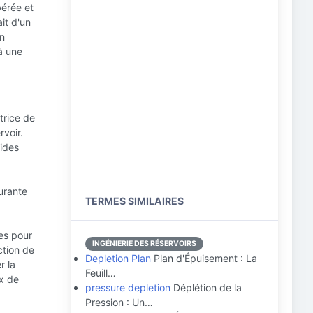
bérée et
it d'un
on
à une
trice de
rvoir.
uides
ourante
TERMES SIMILAIRES
es pour
INGÉNIERIE DES RÉSERVOIRS
ction de
Depletion Plan
Plan d'Épuisement : La
r la
Feuill…
ux de
pressure depletion
Déplétion de la
Pression : Un…