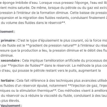
 éponge imbibée d'eau. Lorsque vous pressez l'éponge, l'eau est li
ient moins saturée. De même, lorsque du pétrole ou du gaz est extra
a pression à l'intérieur de la formation diminue. Cette baisse de pressi
xpansion et la migration des fluides restants, conduisant finalement 
 du volume des fluides dans le réservoir**.
isement :
primaire :
C'est le type d'épuisement le plus courant, où la force mo
 de fluide est le **gradient de pression naturel** à l'intérieur du rése
mesure que la production a lieu, la pression diminue et le débit des fl
s diminue.
secondaire :
Cela implique l'amélioration artificielle du processus de
 par **injection de fluides** dans le réservoir. La méthode la plus c
on d'eau, qui pousse le pétrole restant vers le puits, augmentant la
ertiaire :
Cela fait référence à des techniques plus avancées utilisé
s fluides d'un réservoir épuisé, notamment **l'injection de gaz, l'inje
miques ou la stimulation thermique**. Ces méthodes visent à améliore
 du réservoir ou à réduire la viscosité du fluide, conduisant à des ta
 plus élevés.
l'épuisement :