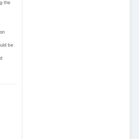
ng the
ion
ould be
nd