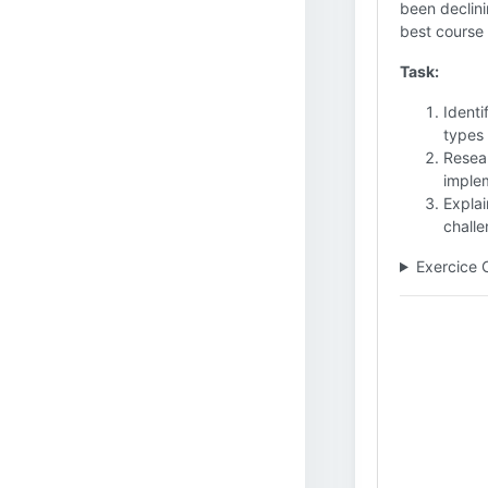
been declini
best course 
Task:
Identi
types 
Resea
implem
Explai
challe
Exercice 