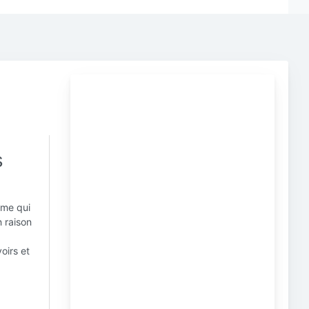
s
rme qui
n raison
oirs et