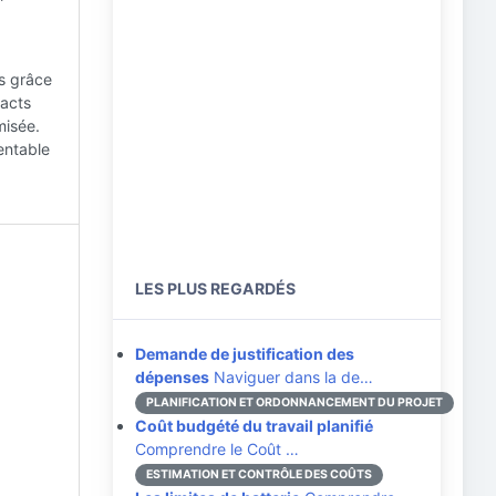
is grâce
pacts
misée.
entable
LES PLUS REGARDÉS
Demande de justification des
dépenses
Naviguer dans la de…
PLANIFICATION ET ORDONNANCEMENT DU PROJET
Coût budgété du travail planifié
Comprendre le Coût …
ESTIMATION ET CONTRÔLE DES COÛTS