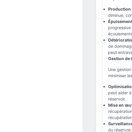
Production 
diminue, con
Épuisement 
progressive 
écoulements 
Détérioratio
de dommages,
peut entrave
Gestion de 
Une gestion 
minimiser le
Optimisatio
peut aider à
réservoir.
Mise en œuv
récupération
récupération
Surveillanc
du réservoir