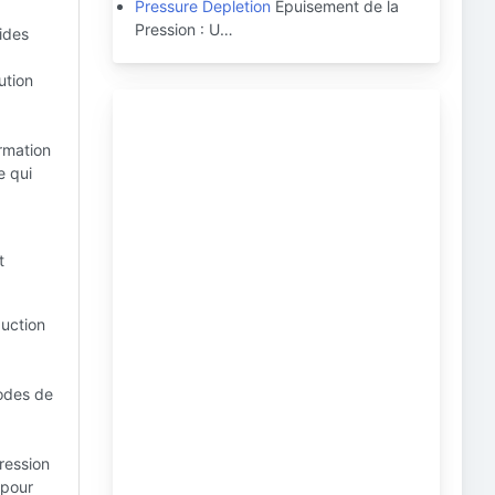
Pressure Depletion
Épuisement de la
Pression : U…
uides
ution
rmation
e qui
t
uction
hodes de
ression
 pour