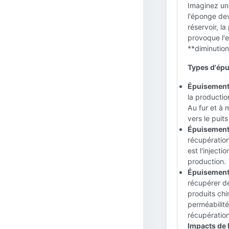
Imaginez une
l'éponge dev
réservoir, l
provoque l'e
**diminution
Types d'épu
Épuisement 
la production
Au fur et à 
vers le puit
Épuisement 
récupération
est l'injecti
production.
Épuisement t
récupérer de
produits chi
perméabilité
récupération
Impacts de 