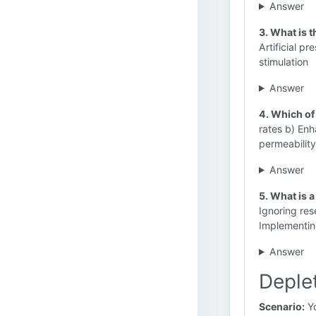
Answer
3. What is t
Artificial p
stimulation
Answer
4. Which of 
rates b) En
permeability
Answer
5. What is 
Ignoring res
Implementing
Answer
Deplet
Scenario:
Yo