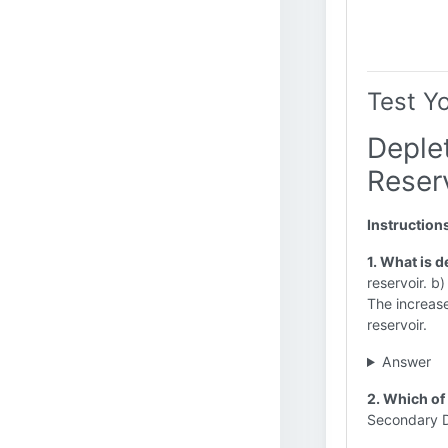
Test Y
Deplet
Reser
Instruction
1. What is d
reservoir. b
The increase 
reservoir.
Answer
2. Which of 
Secondary De