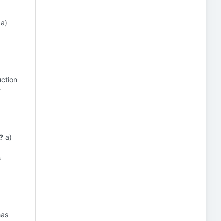
a)
ction
r
y?
a)
s
has