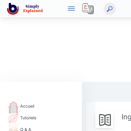
Accueil
In
Tutoriels
Q & A