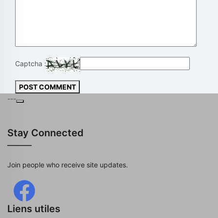
Captcha :
POST COMMENT
---
Stay Connected
Join people who receive site updates.
Liens utiles