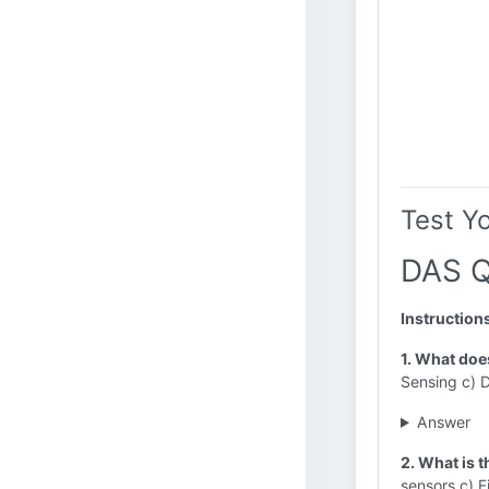
Test Y
DAS Q
Instruction
1. What doe
Sensing c) 
Answer
2. What is 
sensors c) F