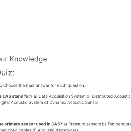
our Knowledge
uiz:
s:
Choose the best answer for each question.
s DAS stand for?
a) Data Acquisition System b) Distributed Acoustic
Digital Acoustic System d) Dynamic Acoustic Sensor
the primary sensor used in DAS?
a) Pressure sensors b) Temperatur
iber optic cables d) Acoustic transducers