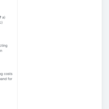
?
a)
c)
cting
in
ng costs
mand for