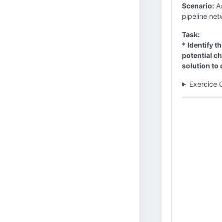
Scenario:
An
pipeline net
Task:
*
Identify t
potential c
solution to
Exercice 