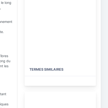
 le long
,
onnement
te.
fibres
long du
nt les
TERMES SIMILAIRES
tant
miques