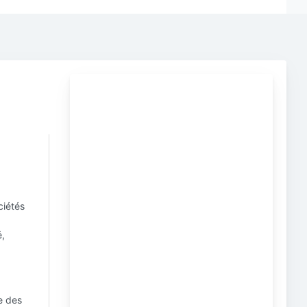
ciétés
é,
e des