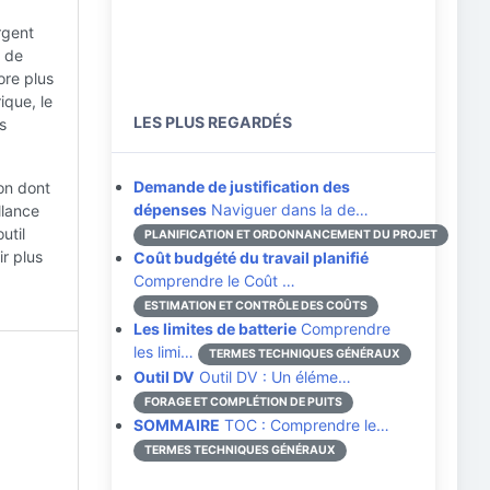
rgent
s de
ore plus
ique, le
LES PLUS REGARDÉS
s
Demande de justification des
çon dont
dépenses
Naviguer dans la de…
llance
util
PLANIFICATION ET ORDONNANCEMENT DU PROJET
ir plus
Coût budgété du travail planifié
Comprendre le Coût …
ESTIMATION ET CONTRÔLE DES COÛTS
Les limites de batterie
Comprendre
les limi…
TERMES TECHNIQUES GÉNÉRAUX
Outil DV
Outil DV : Un éléme…
FORAGE ET COMPLÉTION DE PUITS
SOMMAIRE
TOC : Comprendre le…
TERMES TECHNIQUES GÉNÉRAUX