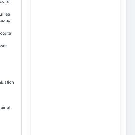
éviter
ur les
éseaux
 coûts
sant
aluation
oir et