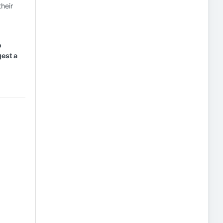
heir
o
est a