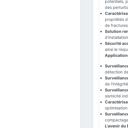
potentiels, 
des perturb
Caractérisat
propriétés d
de fractures 
Solution ren
d'installati
Sécurité acc
ainsi le ri
Applications
Surveillance
détection d
Surveillance
de l'intégrit
Surveillanc
sismicité in
Caractérisat
optimisation
Surveillanc
compactage 
L'avenir du 