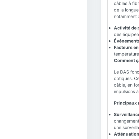
câbles à fib
de la longue
notamment 
Activité de 
des équipem
Événements
Facteurs e
température
Comment ça
Le DAS fonct
optiques. Ce
câble, en fo
impulsions à
Principaux a
Surveillanc
changements 
une surveill
Atténuation