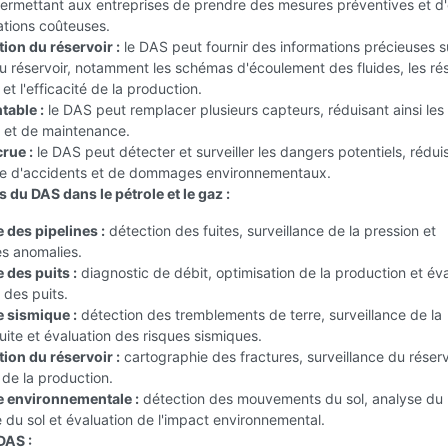
permettant aux entreprises de prendre des mesures préventives et d'
ations coûteuses.
ion du réservoir :
le DAS peut fournir des informations précieuses s
u réservoir, notamment les schémas d'écoulement des fluides, les r
et l'efficacité de la production.
table :
le DAS peut remplacer plusieurs capteurs, réduisant ainsi les
on et de maintenance.
rue :
le DAS peut détecter et surveiller les dangers potentiels, rédui
sque d'accidents et de dommages environnementaux.
 du DAS dans le pétrole et le gaz :
 des pipelines :
détection des fuites, surveillance de la pression et
es anomalies.
 des puits :
diagnostic de débit, optimisation de la production et év
é des puits.
e sismique :
détection des tremblements de terre, surveillance de la
duite et évaluation des risques sismiques.
ion du réservoir :
cartographie des fractures, surveillance du réserv
 de la production.
e environnementale :
détection des mouvements du sol, analyse du
du sol et évaluation de l'impact environnemental.
DAS :