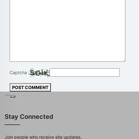
Captcha :
POST COMMENT
---
Stay Connected
Join people who receive site updates.