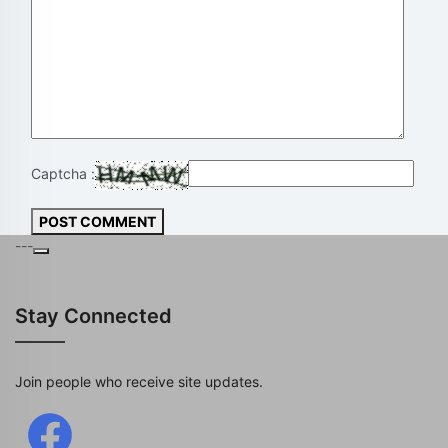
Captcha :
POST COMMENT
---
Stay Connected
Join people who receive site updates.