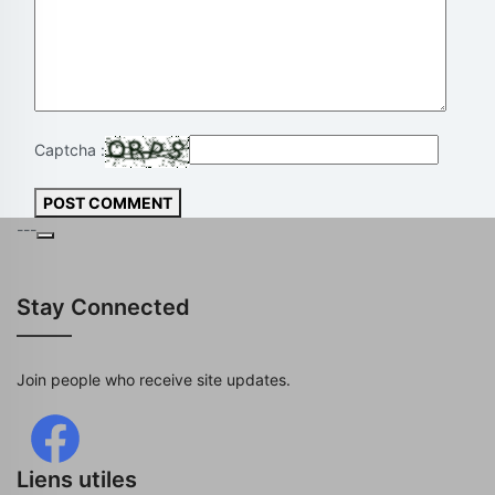
Captcha :
POST COMMENT
---
Stay Connected
Join people who receive site updates.
Liens utiles