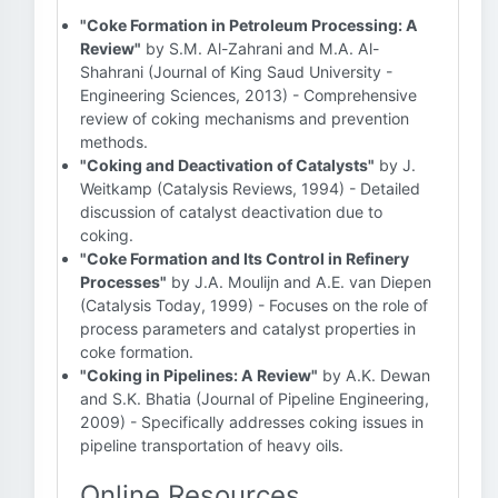
"Coke Formation in Petroleum Processing: A
Review"
by S.M. Al-Zahrani and M.A. Al-
Shahrani (Journal of King Saud University -
Engineering Sciences, 2013) - Comprehensive
review of coking mechanisms and prevention
methods.
"Coking and Deactivation of Catalysts"
by J.
Weitkamp (Catalysis Reviews, 1994) - Detailed
discussion of catalyst deactivation due to
coking.
"Coke Formation and Its Control in Refinery
Processes"
by J.A. Moulijn and A.E. van Diepen
(Catalysis Today, 1999) - Focuses on the role of
process parameters and catalyst properties in
coke formation.
"Coking in Pipelines: A Review"
by A.K. Dewan
and S.K. Bhatia (Journal of Pipeline Engineering,
2009) - Specifically addresses coking issues in
pipeline transportation of heavy oils.
Online Resources