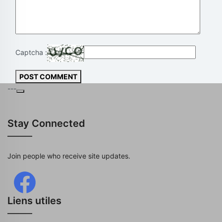
Captcha :
POST COMMENT
---
Stay Connected
Join people who receive site updates.
Liens utiles