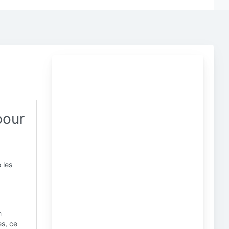
pour
 les
n
es, ce