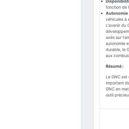
Disponibilit
fonction de 
Autonomie 
véhicules à 
L'avenir du
développeme
axés sur l'a
autonomie et
durable, le 
aux combusti
Résumé :
Le GNC est u
important da
GNC en matiè
outil précie