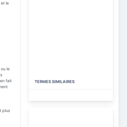
et le
ou le
fs
en fait
TERMES SIMILAIRES
ement
t plus