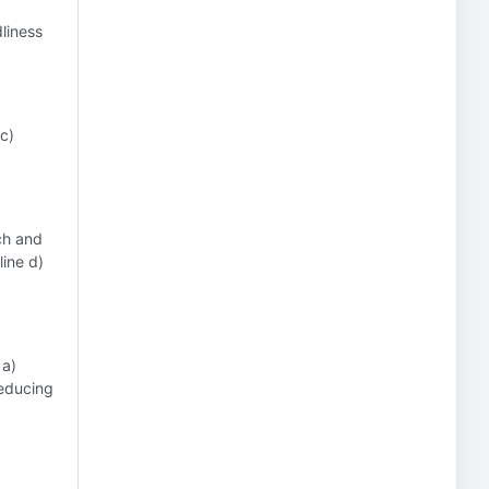
liness
 c)
ch and
line d)
a)
educing