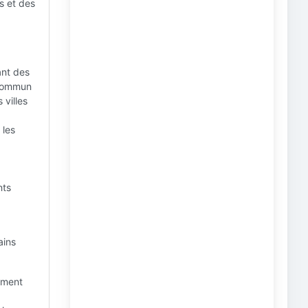
s et des
ant des
 commun
 villes
 les
nts
ains
lement