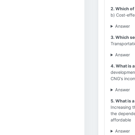
2. Which of
b) Cost-effe
Answer
3. Which se
Transportati
Answer
4. What is 
development 
CNG's incomp
Answer
5. What is 
Increasing 
the depende
affordable
Answer