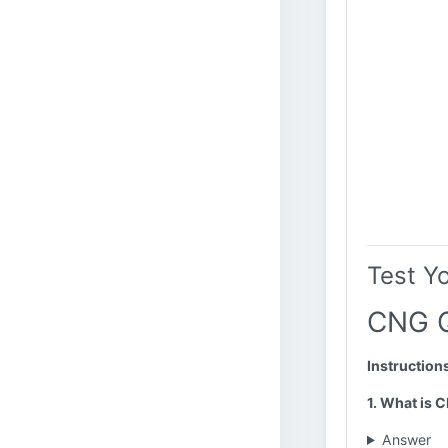
Test Y
CNG Q
Instruction
1. What is 
Answer