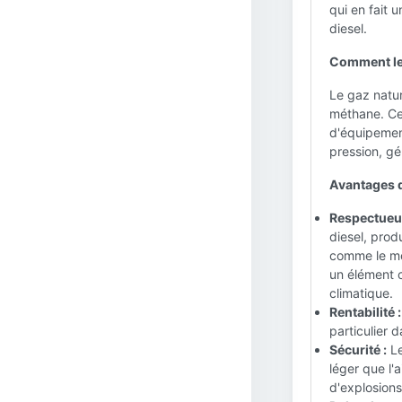
qui en fait 
diesel.
Comment le 
Le gaz natur
méthane. Ce 
d'équipemen
pression, gé
Avantages 
Respectueux
diesel, prod
comme le mon
un élément c
climatique.
Rentabilité :
particulier 
Sécurité :
Le
léger que l'
d'explosions