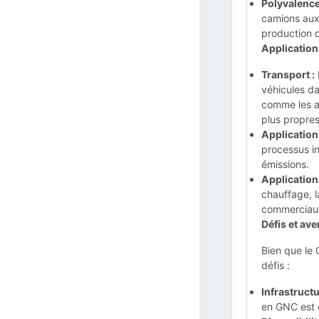
Polyvalence
camions aux 
production d
Application
Transport :
véhicules d
comme les au
plus propres
Applications
processus in
émissions.
Application
chauffage, l
commerciaux,
Défis et ave
Bien que le 
défis :
Infrastructu
en GNC est e