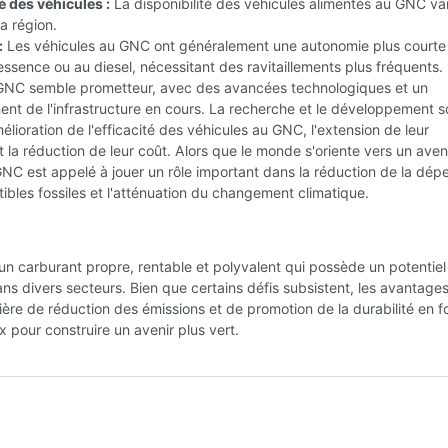
é des véhicules :
La disponibilité des véhicules alimentés au GNC va
la région.
:
Les véhicules au GNC ont généralement une autonomie plus courte
essence ou au diesel, nécessitant des ravitaillements plus fréquents.
 GNC semble prometteur, avec des avancées technologiques et un
nt de l'infrastructure en cours. La recherche et le développement s
mélioration de l'efficacité des véhicules au GNC, l'extension de leur
 la réduction de leur coût. Alors que le monde s'oriente vers un aven
GNC est appelé à jouer un rôle important dans la réduction de la dé
bles fossiles et l'atténuation du changement climatique.
n carburant propre, rentable et polyvalent qui possède un potentiel
ns divers secteurs. Bien que certains défis subsistent, les avantage
re de réduction des émissions et de promotion de la durabilité en f
ux pour construire un avenir plus vert.