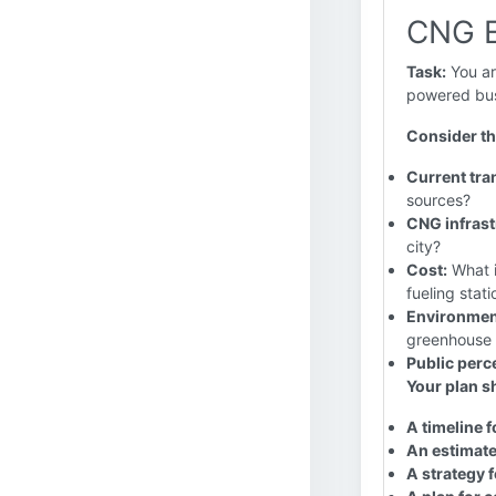
CNG E
Task:
You ar
powered buse
Consider th
Current tra
sources?
CNG infrastr
city?
Cost:
What i
fueling stat
Environmen
greenhouse 
Public perc
Your plan s
A timeline 
An estimate
A strategy 