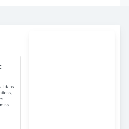
:
ial dans
ations,
es
emins