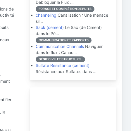
Débloquer le Flux …
ions de
FORAGE ET COMPLÉTION DE PUITS
uctivité
channeling
Canalisation : Une menace
sil…
puits
Sack (cement)
Le Sac (de Ciment)
dans le Pé…
anaux
COMMUNICATION ET RAPPORTS
Communication Channels
Naviguer
dans le flux : Canau…
GÉNIE CIVIL ET STRUCTUREL
Sulfate Resistance (cement)
Résistance aux Sulfates dans …
e
ement
tifier
 la
té par