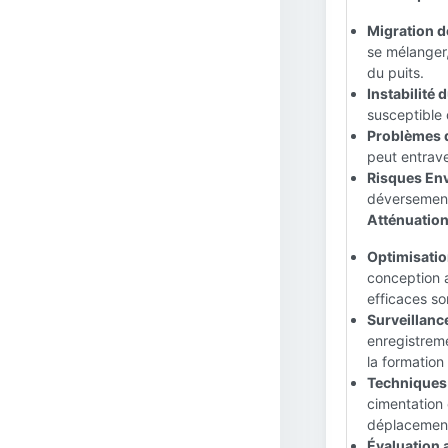
Migration de
se mélanger,
du puits.
Instabilité d
susceptible 
Problèmes d
peut entrave
Risques En
déversement
Atténuation
Optimisatio
conception 
efficaces so
Surveillanc
enregistreme
la formation
Techniques 
cimentation 
déplacement
Évaluation 