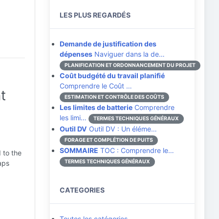
LES PLUS REGARDÉS
Demande de justification des
dépenses
Naviguer dans la de…
PLANIFICATION ET ORDONNANCEMENT DU PROJET
Coût budgété du travail planifié
Comprendre le Coût …
t
ESTIMATION ET CONTRÔLE DES COÛTS
Les limites de batterie
Comprendre
les limi…
TERMES TECHNIQUES GÉNÉRAUX
Outil DV
Outil DV : Un éléme…
FORAGE ET COMPLÉTION DE PUITS
SOMMAIRE
TOC : Comprendre le…
 to the
TERMES TECHNIQUES GÉNÉRAUX
aps
CATEGORIES
Toutes les catégories