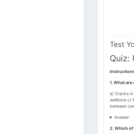
Test Y
Quiz:
Instruction
1. What are
a) Cracks i
wellbore c)
between ce
Answer
2. Which of