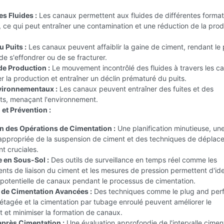
s Fluides :
Les canaux permettent aux fluides de différentes format
 ce qui peut entraîner une contamination et une réduction de la prod
u Puits :
Les canaux peuvent affaiblir la gaine de ciment, rendant le 
de s'effondrer ou de se fracturer.
e Production :
Le mouvement incontrôlé des fluides à travers les c
r la production et entraîner un déclin prématuré du puits.
vironnementaux :
Les canaux peuvent entraîner des fuites et des
s, menaçant l'environnement.
 et Prévention :
n des Opérations de Cimentation :
Une planification minutieuse, un
appropriée de la suspension de ciment et des techniques de déplac
nt cruciales.
e en Sous-Sol :
Des outils de surveillance en temps réel comme les
nts de liaison du ciment et les mesures de pression permettent d'iden
 potentielle de canaux pendant le processus de cimentation.
de Cimentation Avancées :
Des techniques comme le plug and perf,
étagée et la cimentation par tubage enroulé peuvent améliorer le
 et minimiser la formation de canaux.
après Cimentation :
Une évaluation approfondie de l'intervalle cimen