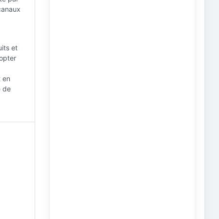
 canaux
its et
opter
t en
e de