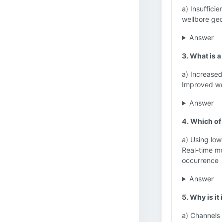
a) Insuffici
wellbore ge
Answer
3. What is 
a) Increased
Improved wel
Answer
4. Which of
a) Using low
Real-time mo
occurrence
Answer
5. Why is i
a) Channels 