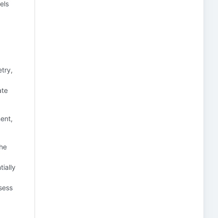
els
try,
ate
ent,
the
ially
sess