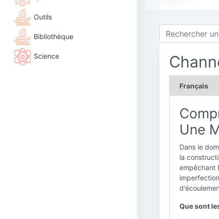
Outils
Bibliothèque
Science
Chann
Français
Compr
Une Me
Dans le doma
la constructi
empêchant la
imperfection
d'écoulemen
Que sont le