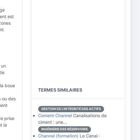
age
ent est
zones
nt
 un
 de
 la boue
TERMES SIMILAIRES
s ou des
ment
GESTION DE L'INTÉGRITÉ DES ACTIFS
Cement Channel
Canalisations de
e prise
ciment : une…
t la
INGÉNIERIE DES RÉSERVOIRS
Channel (formation)
Le Canal :