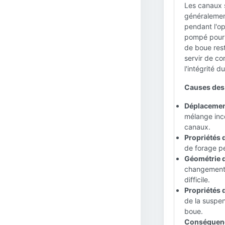
Les canaux 
généralemen
pendant l'op
pompé pour 
de boue res
servir de co
l'intégrité 
Causes des
Déplacement
mélange inco
canaux.
Propriétés 
de forage p
Géométrie d
changements
difficile.
Propriétés 
de la suspen
boue.
Conséquenc