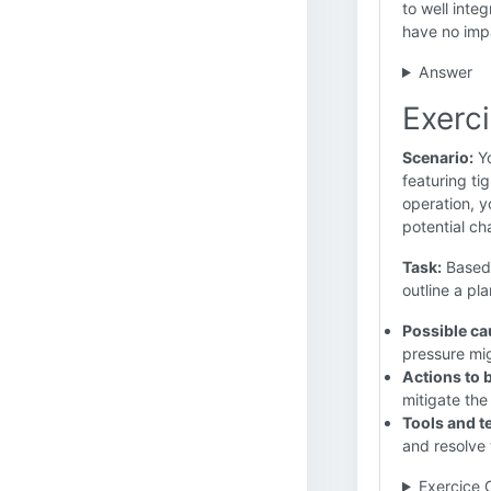
to well inte
have no imp
Answer
Exerci
Scenario:
Yo
featuring t
operation, y
potential ch
Task:
Based 
outline a pla
Possible ca
pressure mi
Actions to 
mitigate the 
Tools and t
and resolve 
Exercice 