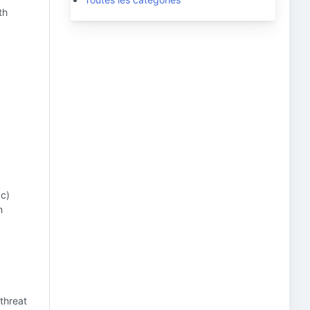
th
 c)
n
 threat