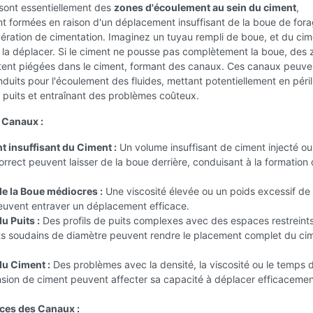
sont essentiellement des
zones d'écoulement au sein du ciment
,
t formées en raison d'un déplacement insuffisant de la boue de for
ération de cimentation. Imaginez un tuyau rempli de boue, et du cim
la déplacer. Si le ciment ne pousse pas complètement la boue, des 
tent piégées dans le ciment, formant des canaux. Ces canaux peuve
nduits pour l'écoulement des fluides, mettant potentiellement en péril
du puits et entraînant des problèmes coûteux.
 Canaux :
 insuffisant du Ciment :
Un volume insuffisant de ciment injecté ou
rrect peuvent laisser de la boue derrière, conduisant à la formation
de la Boue médiocres :
Une viscosité élevée ou un poids excessif de
euvent entraver un déplacement efficace.
u Puits :
Des profils de puits complexes avec des espaces restreint
 soudains de diamètre peuvent rendre le placement complet du ci
du Ciment :
Des problèmes avec la densité, la viscosité ou le temps d
sion de ciment peuvent affecter sa capacité à déplacer efficacemen
es des Canaux :