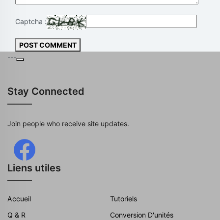
Captcha :
POST COMMENT
---
Stay Connected
Join people who receive site updates.
Liens utiles
Accueil
Tutoriels
Q & R
Conversion D'unités