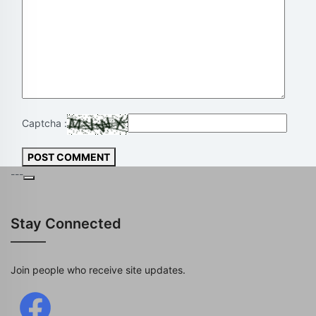
Captcha :
POST COMMENT
---
Stay Connected
Join people who receive site updates.