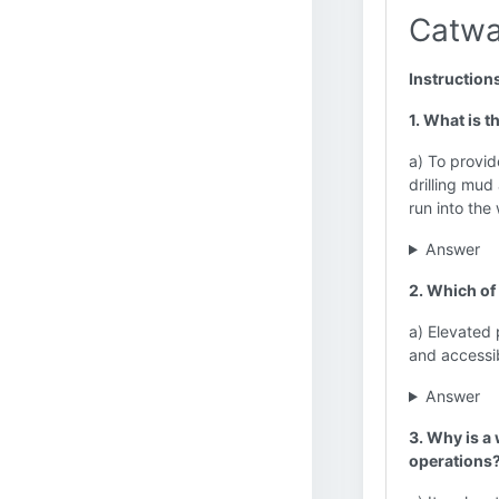
Catwa
Instruction
1. What is t
a) To provid
drilling mud
run into the
Answer
2. Which of 
a) Elevated 
and accessib
Answer
3. Why is a
operations