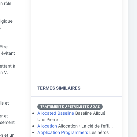
n rôle
algique
s
être
 évitant
mettant à
en V.
TERMES SIMILAIRES
e
ls et
TRAITEMENT DU PÉTROLE ET DU GAZ
Allocated Baseline
Baseline Alloué :
r et
Une Pierre …
eusement
Allocation
Allocation : La clé de l'effi…
Application Programmers
Les héros
on et un