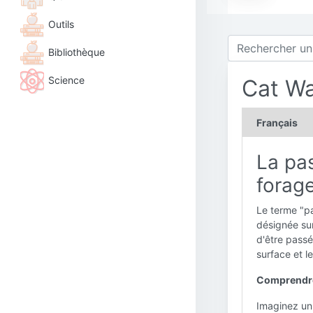
Outils
Bibliothèque
Science
Cat Wa
Français
La pas
forage
Le terme "pa
désignée sur
d'être passés
surface et l
Comprendre l
Imaginez un 