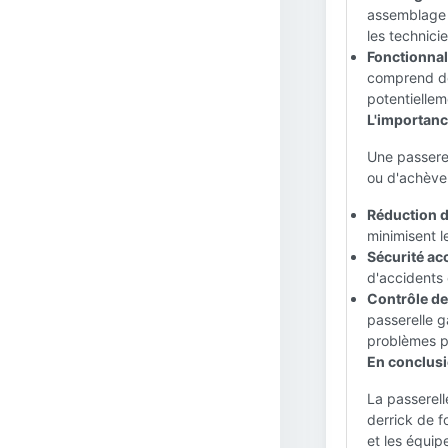
assemblage c
les technici
Fonctionnali
comprend de
potentiellem
L'importanc
Une passerel
ou d'achèvem
Réduction d
minimisent l
Sécurité acc
d'accidents 
Contrôle de 
passerelle g
problèmes po
En conclusi
La passerel
derrick de f
et les équip