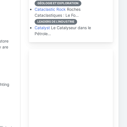
GÉOLOGIE ET EXPLORATION
Cataclastic Rock
Roches
Cataclastiques : Le Fo…
LEADERS DE L'INDUSTRIE
Catalyst
Le Catalyseur dans le
Pétrole…
store
y are
ghting