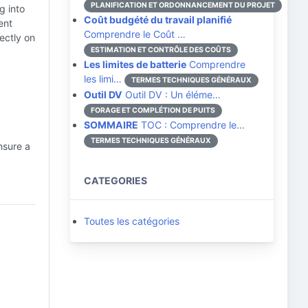
PLANIFICATION ET ORDONNANCEMENT DU PROJET
g into
Coût budgété du travail planifié
ent
Comprendre le Coût …
ectly on
ESTIMATION ET CONTRÔLE DES COÛTS
Les limites de batterie
Comprendre
les limi…
TERMES TECHNIQUES GÉNÉRAUX
Outil DV
Outil DV : Un éléme…
FORAGE ET COMPLÉTION DE PUITS
d
SOMMAIRE
TOC : Comprendre le…
TERMES TECHNIQUES GÉNÉRAUX
nsure a
CATEGORIES
Toutes les catégories