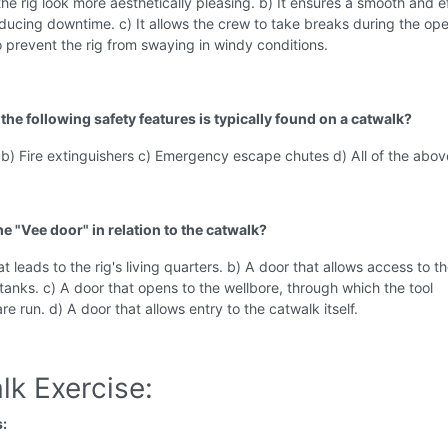
the rig look more aesthetically pleasing. b) It ensures a smooth and ef
ducing downtime. c) It allows the crew to take breaks during the ope
to prevent the rig from swaying in windy conditions.
the following safety features is typically found on a catwalk?
 b) Fire extinguishers c) Emergency escape chutes d) All of the abov
he "Vee door" in relation to the catwalk?
at leads to the rig's living quarters. b) A door that allows access to t
 tanks. c) A door that opens to the wellbore, through which the tool
re run. d) A door that allows entry to the catwalk itself.
lk Exercise:
s: