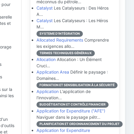
méconnus du pétrole…
e pour
Catalyst
Les Catalyseurs : Des Héros
A…
serelle
Catalyst
Les Catalyseurs : Les Héros
tes et
M…
SYSTEME D'INTÉGRATION
Allocated Requirements
Comprendre
les exigences allo…
forage
TERMES TECHNIQUES GÉNÉRAUX
Allocation
Allocation : Un Élément
s
Cruci…
Application Area
Définir le paysage :
es
Domaines…
FORMATION ET SENSIBILISATION À LA SÉCURITÉ
 sur la
Application
L'application de
insi les
l'innovation…
BUDGÉTISATION ET CONTRÔLE FINANCIER
Application for Expenditure ("AFE")
Naviguer dans le paysage pétr…
d'un
PLANIFICATION ET ORDONNANCEMENT DU PROJET
d'outils
Application for Expenditure
e et