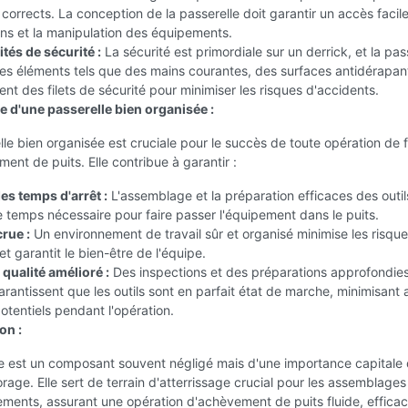
orrects. La conception de la passerelle doit garantir un accès facil
ens et la manipulation des équipements.
tés de sécurité :
La sécurité est primordiale sur un derrick, et la pas
s éléments tels que des mains courantes, des surfaces antidérapan
ent des filets de sécurité pour minimiser les risques d'accidents.
e d'une passerelle bien organisée :
le bien organisée est cruciale pour le succès de toute opération de 
ent de puits. Elle contribue à garantir :
es temps d'arrêt :
L'assemblage et la préparation efficaces des outil
e temps nécessaire pour faire passer l'équipement dans le puits.
rue :
Un environnement de travail sûr et organisé minimise les risqu
et garantit le bien-être de l'équipe.
qualité amélioré :
Des inspections et des préparations approfondies
arantissent que les outils sont en parfait état de marche, minimisant a
tentiels pendant l'opération.
on :
le est un composant souvent négligé mais d'une importance capitale 
orage. Elle sert de terrain d'atterrissage crucial pour les assemblages 
ements, assurant une opération d'achèvement de puits fluide, efficac