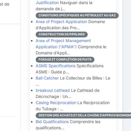
Justification
Naviguer dans la
et de
demande de j…
CONDITIONS SPÉCIFIQUES AU PÉTROLE ET AU GAZ
Area of Project Application
Domaine
d'Application des Pro…
CONSTRUCTION DE PIPELINES
Area of Project Management
Application ("APMA")
Comprendre le
Domaine d'Appli…
FORAGE ET COMPLÉTION DE PUITS
ASME Specifications
Spécifications
ASME : Guide p…
Ball Catcher
Le Collecteur de Billes : Le
…
breakout cathead
Le Cathead de
Décrochage : Un…
Casing Reciprocation
La Reciprocation
du Tubage : …
GESTION DES ACHATS ET DE LA CHAÎNE D'APPROVISIONNE
Bid Qualifications
Comprendre les
qualifications…