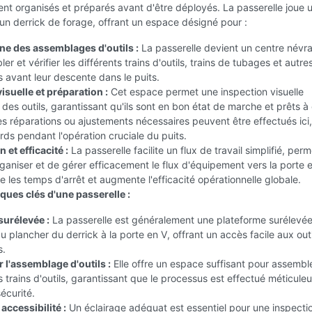
t organisés et préparés avant d'être déployés. La passerelle joue u
r un derrick de forage, offrant un espace désigné pour :
ne des assemblages d'outils :
La passerelle devient un centre névr
r et vérifier les différents trains d'outils, trains de tubages et autre
avant leur descente dans le puits.
isuelle et préparation :
Cet espace permet une inspection visuelle
des outils, garantissant qu'ils sont en bon état de marche et prêts à 
s réparations ou ajustements nécessaires peuvent être effectués ici,
tards pendant l'opération cruciale du puits.
 et efficacité :
La passerelle facilite un flux de travail simplifié, per
rganiser et de gérer efficacement le flux d'équipement vers la porte 
e les temps d'arrêt et augmente l'efficacité opérationnelle globale.
ques clés d'une passerelle :
surélevée :
La passerelle est généralement une plateforme surélevé
u plancher du derrick à la porte en V, offrant un accès facile aux outi
s.
 l'assemblage d'outils :
Elle offre un espace suffisant pour assemble
 trains d'outils, garantissant que le processus est effectué méticul
sécurité.
 accessibilité :
Un éclairage adéquat est essentiel pour une inspecti