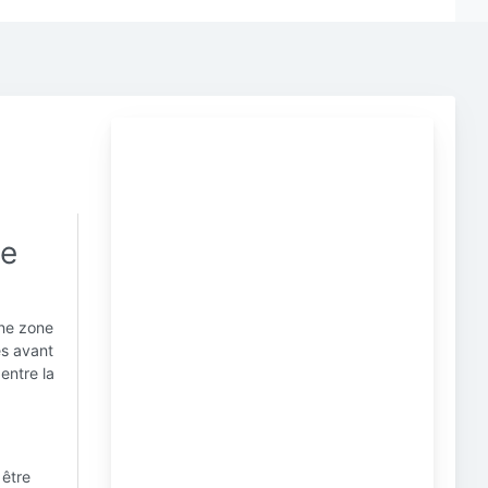
le
une zone
és avant
 entre la
 être