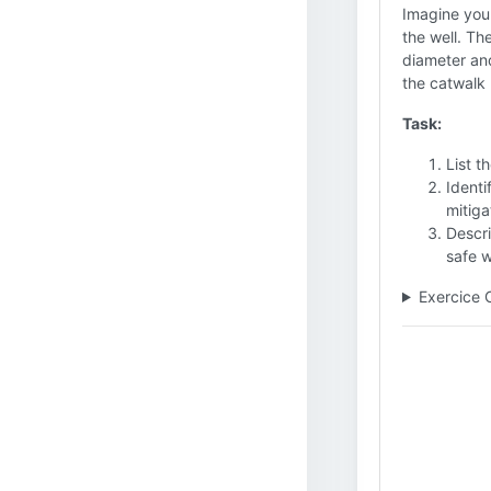
Imagine you 
the well. Th
diameter and
the catwalk 
Task:
List t
Identi
mitiga
Descri
safe w
Exercice 