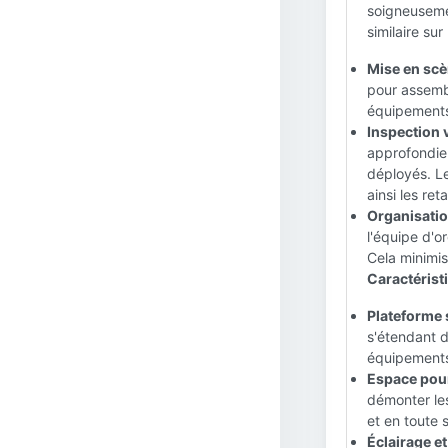
soigneusemen
similaire su
Mise en scè
pour assemble
équipements 
Inspection v
approfondie 
déployés. Le
ainsi les re
Organisation
l'équipe d'o
Cela minimis
Caractéristi
Plateforme 
s'étendant d
équipement
Espace pour
démonter les
et en toute 
Éclairage et