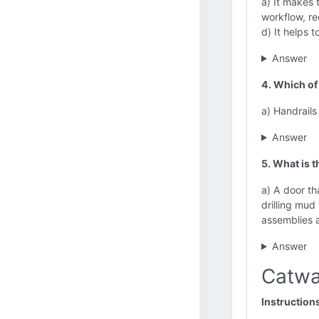
a) It makes 
workflow, re
d) It helps 
Answer
4. Which of 
a) Handrails
Answer
5. What is t
a) A door th
drilling mud
assemblies a
Answer
Catwa
Instruction