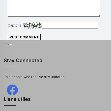
Captcha :
POST COMMENT
---
Stay Connected
Join people who receive site updates.
Liens utiles