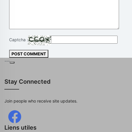
Captcha :
POST COMMENT
---
Stay Connected
Join people who receive site updates.
Liens utiles