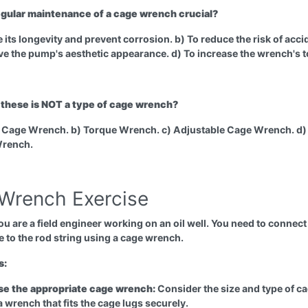
egular maintenance of a cage wrench crucial?
 its longevity and prevent corrosion. b) To reduce the risk of acci
ve the pump's aesthetic appearance. d) To increase the wrench's 
 these is NOT a type of cage wrench?
 Cage Wrench. b) Torque Wrench. c) Adjustable Cage Wrench. d)
rench.
Wrench Exercise
u are a field engineer working on an oil well. You need to connect
 to the rod string using a cage wrench.
s:
e the appropriate cage wrench:
Consider the size and type of c
 wrench that fits the cage lugs securely.