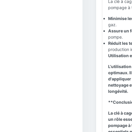
La clé à cag
pompage à t
Minimise les
gaz.
Assure un f
pompe.
Réduit les t
production 
Utilisation 
L'utilisatio
optimaux. Il
d'appliquer 
nettoyage et
longévité.
**Conclusi
La clé à cag
un rôle esse
pompage à t
essentiels p