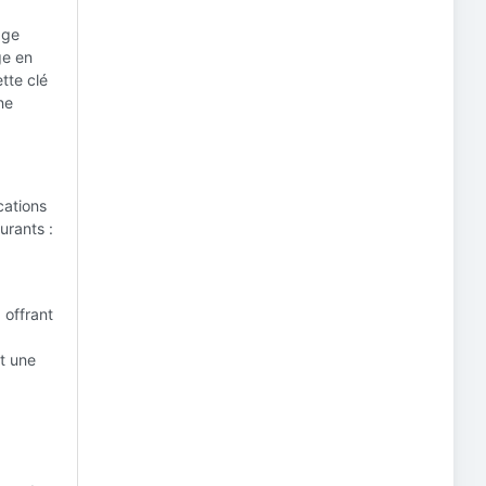
age
ge en
tte clé
ne
cations
urants :
 offrant
nt une