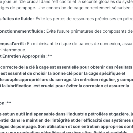
e joue un rôle crucial dans l'efficacité et la sécurité globales du sys
iges de pompage. Une connexion de cage correctement sécurisée :
 fuites de fluide :
Évite les pertes de ressources précieuses en pétro
onctionnement fluide :
Évite l'usure prématurée des composants de
emps d'arrêt :
En minimisant le risque de pannes de connexion, assu
ininterrompue.
et Entretien Appropriés :**
n correcte de la clé à cage est essentielle pour obtenir des résultats
 est essentiel de choisir la bonne clé pour la cage spécifique et
le couple approprié lors du serrage. Un entretien régulier, y compr
 la lubrification, est crucial pour éviter la corrosion et assurer la
on :**
e est un outil indispensable dans l'industrie pétrolière et gazière, 
ntiel dans le maintien de l'intégrité et de l'efficacité des systèmes
iges de pompage. Son utilisation et son entretien appropriés son
our une production pétrolière et gazière sûre, fiable et rentable.