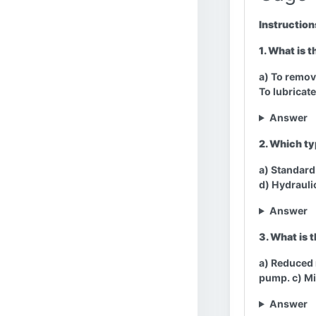
Instruction
1. What is 
a) To remove
To lubricat
Answer
2. Which ty
a) Standar
d) Hydraul
Answer
3. What is 
a) Reduced 
pump. c) Mi
Answer