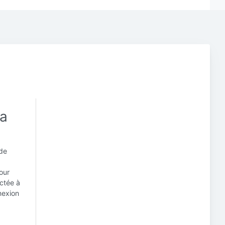
la
 de
,
our
ectée à
nexion