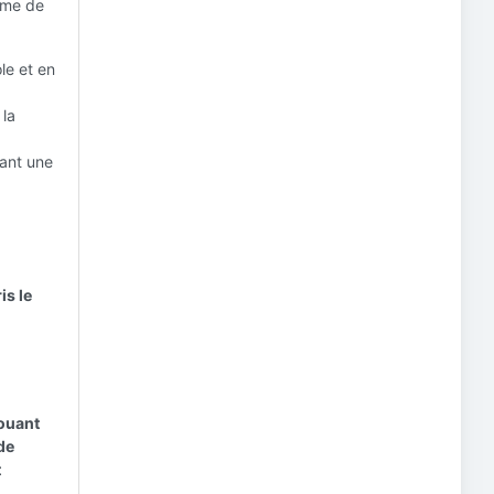
tème de
le et en
 la
rant une
is le
jouant
 de
t