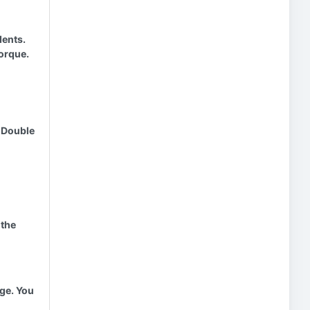
dents.
torque.
 Double
 the
age. You