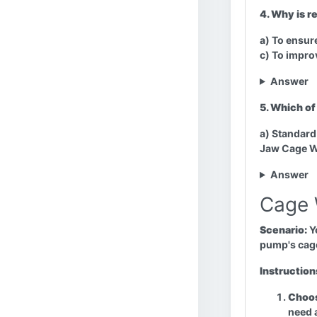
4. Why is r
a) To ensure
c) To impro
Answer
5. Which of
a) Standard
Jaw Cage W
Answer
Cage 
Scenario:
Yo
pump's cage
Instruction
Choos
need a