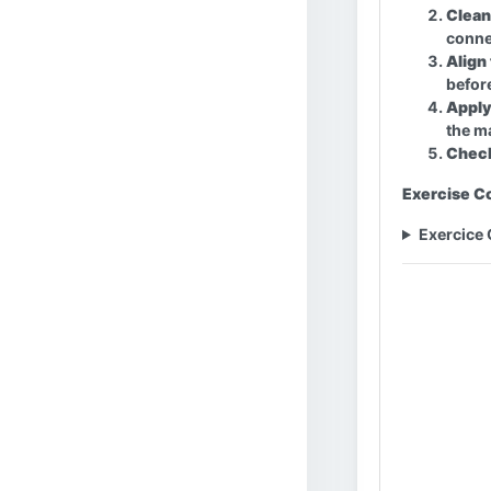
Clean
conne
Align 
before
Apply
the m
Check
Exercise Co
Exercice 