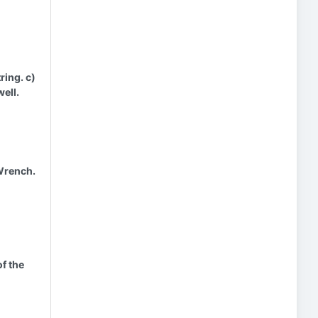
ring. c)
ell.
Wrench.
f the