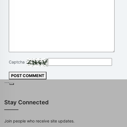
Captcha :
POST COMMENT
---
Stay Connected
Join people who receive site updates.