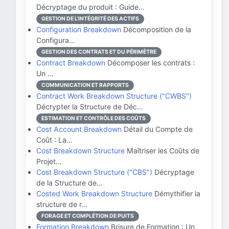
Décryptage du produit : Guide…
GESTION DE L'INTÉGRITÉ DES ACTIFS
Configuration Breakdown
Décomposition de la
Configura…
GESTION DES CONTRATS ET DU PÉRIMÈTRE
Contract Breakdown
Décomposer les contrats :
Un …
COMMUNICATION ET RAPPORTS
Contract Work Breakdown Structure ("CWBS")
Décrypter la Structure de Déc…
ESTIMATION ET CONTRÔLE DES COÛTS
Cost Account Breakdown
Détail du Compte de
Coût : La…
Cost Breakdown Structure
Maîtriser les Coûts de
Projet…
Cost Breakdown Structure ("CBS")
Décryptage
de la Structure de…
Costed Work Breakdown Structure
Démythifier la
structure de r…
FORAGE ET COMPLÉTION DE PUITS
Formation Breakdown
Brisure de Formation : Un