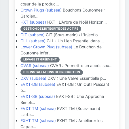
cœur de la produc…
Crown Plugs (subsea)
Bouchons Couronnes :
Gardien…
HXT (subsea)
HXT : L'Arbre de Noël Horizon…
GESTION DE L'INTÉGRITÉ DES ACTIFS
CIT (subsea)
CIT (Sous-marin) : L'Injectio…
GLL (subsea)
GLL : Un Lien Essentiel dans …
Lower Crown Plug (subsea)
Le Bouchon de
Couronne Inféri…
LEVAGE ET GRÉEMENT
CVAR (subsea)
CVAR : Permettre un accès sou…
DES INSTALLATIONS DE PRODUCTION
DXV (subsea)
DXV : Une Valve Essentielle p…
EVXT-DB (subsea)
EVXT-DB : Un Outil Puissant
p…
EVXT-SB (subsea)
EVXT-SB : Une Approche
Simpli…
EVXT TM (subsea)
EVXT TM (Sous-marin) :
L'arbr…
EXHT TM (subsea)
EXHT TM : Améliorer les
Capac…