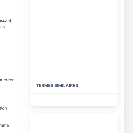
issant,
des
ur créer
TERMES SIMILAIRES
tion
comme