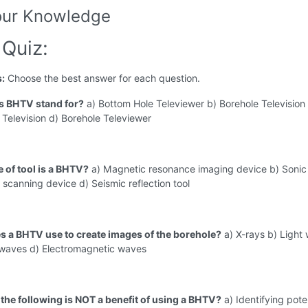
our Knowledge
Quiz:
s:
Choose the best answer for each question.
s BHTV stand for?
a) Bottom Hole Televiewer b) Borehole Television 
Television d) Borehole Televiewer
e of tool is a BHTV?
a) Magnetic resonance imaging device b) Sonic 
r scanning device d) Seismic reflection tool
s a BHTV use to create images of the borehole?
a) X-rays b) Light
 waves d) Electromagnetic waves
 the following is NOT a benefit of using a BHTV?
a) Identifying pote