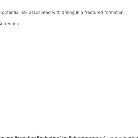
potential risk associated with drilling in a fractured formation.
Correction
ng and Formation Evaluation" by Schlumberger
- A comprehensive