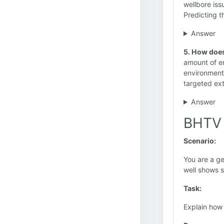
wellbore iss
Predicting t
Answer
5. How does
amount of en
environmental
targeted ext
Answer
BHTV 
Scenario:
You are a ge
well shows s
Task:
Explain how 