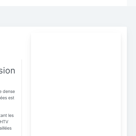
sion
re dense
nées est
ant les
 BHTV
illées