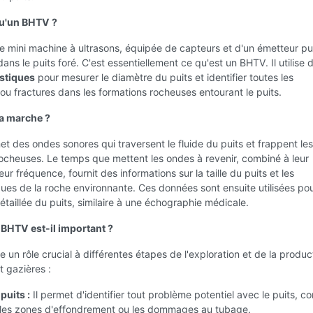
qu'un BHTV ?
 mini machine à ultrasons, équipée de capteurs et d'un émetteur pu
ns le puits foré. C'est essentiellement ce qu'est un BHTV. Il utilise 
stiques
pour mesurer le diamètre du puits et identifier toutes les
s ou fractures dans les formations rocheuses entourant le puits.
 marche ?
 des ondes sonores qui traversent le fluide du puits et frappent les
ocheuses. Le temps que mettent les ondes à revenir, combiné à leur
leur fréquence, fournit des informations sur la taille du puits et les
ques de la roche environnante. Ces données sont ensuite utilisées po
taillée du puits, similaire à une échographie médicale.
 BHTV est-il important ?
 un rôle crucial à différentes étapes de l'exploration et de la produc
t gazières :
puits :
Il permet d'identifier tout problème potentiel avec le puits, 
s, les zones d'effondrement ou les dommages au tubage.