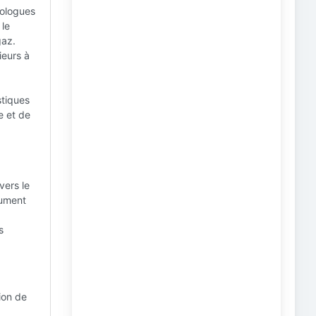
éologues
 le
gaz.
ieurs à
stiques
e et de
vers le
rument
s
ion de