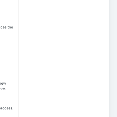
uces the
 new
ore.
process.