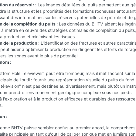
ion du réservoir :
Les images détaillées du puits permettent aux g
e la structure et les propriétés des formations rocheuses entourant
issant des informations sur les réserves potentielles de pétrole et de 
n de la complétion du puits :
Les données du BHTV aident les ingén
 à mettre en œuvre des stratégies optimales de complétion du puits,
a production et minimisant les risques.
n de la production :
L'identification des fractures et autres caractéri
 peut aider à optimiser la production en dirigeant les efforts de forag
vers les zones ayant le plus de potentiel.
 nom :
ttom Hole Televiewer" peut être trompeur, mais il met l'accent sur la
cipale de l'outil : fournir une représentation visuelle du puits du fond 
"télévision" n'est pas destinée au divertissement, mais plutôt un inst
r comprendre l'environnement géologique complexe sous nos pieds,
à l'exploration et à la production efficaces et durables des ressource
s.
on :
 terme BHTV puisse sembler confus au premier abord, la compréhens
alité principale en tant qu'outil de caliper sonique met en lumière son