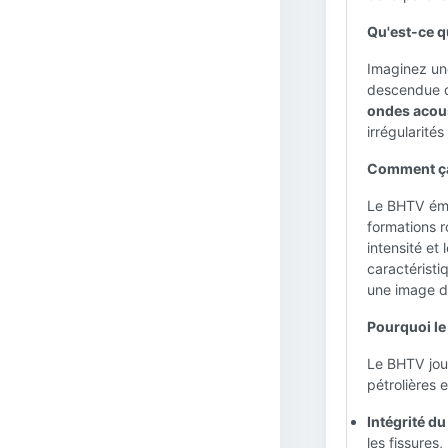
Qu'est-ce 
Imaginez une
descendue da
ondes acou
irrégularité
Comment ça
Le BHTV émet
formations r
intensité et 
caractéristi
une image dé
Pourquoi le
Le BHTV joue
pétrolières e
Intégrité du 
les fissure