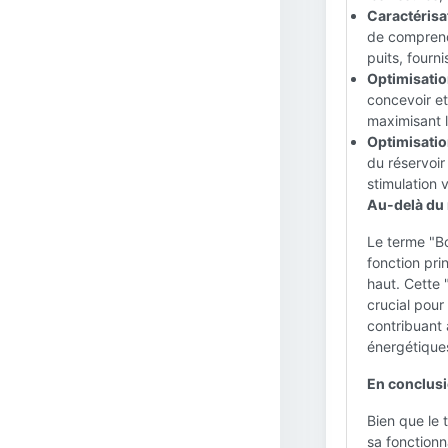
Caractérisat
de comprendr
puits, fourn
Optimisatio
concevoir et
maximisant l
Optimisatio
du réservoir
stimulation 
Au-delà du
Le terme "Bo
fonction prin
haut. Cette 
crucial pou
contribuant 
énergétique
En conclusi
Bien que le
sa fonctionn