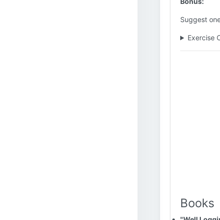
Bonus:
Suggest one 
Exercise 
Books
"Well Loggi