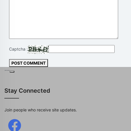
Captcha :
POST COMMENT
---
Stay Connected
Join people who receive site updates.