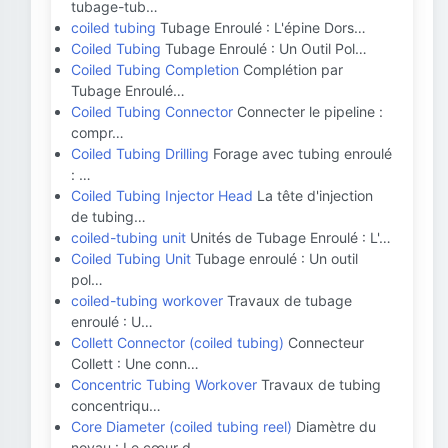
tubage-tub…
coiled tubing
Tubage Enroulé : L'épine Dors…
Coiled Tubing
Tubage Enroulé : Un Outil Pol…
Coiled Tubing Completion
Complétion par
Tubage Enroulé…
Coiled Tubing Connector
Connecter le pipeline :
compr…
Coiled Tubing Drilling
Forage avec tubing enroulé
: …
Coiled Tubing Injector Head
La tête d'injection
de tubing…
coiled-tubing unit
Unités de Tubage Enroulé : L'…
Coiled Tubing Unit
Tubage enroulé : Un outil
pol…
coiled-tubing workover
Travaux de tubage
enroulé : U…
Collett Connector (coiled tubing)
Connecteur
Collett : Une conn…
Concentric Tubing Workover
Travaux de tubing
concentriqu…
Core Diameter (coiled tubing reel)
Diamètre du
noyau : Le cœur d…