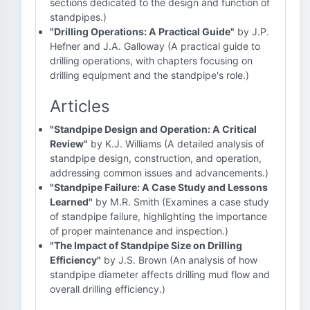
sections dedicated to the design and function of
standpipes.)
"Drilling Operations: A Practical Guide"
by J.P.
Hefner and J.A. Galloway (A practical guide to
drilling operations, with chapters focusing on
drilling equipment and the standpipe's role.)
Articles
"Standpipe Design and Operation: A Critical
Review"
by K.J. Williams (A detailed analysis of
standpipe design, construction, and operation,
addressing common issues and advancements.)
"Standpipe Failure: A Case Study and Lessons
Learned"
by M.R. Smith (Examines a case study
of standpipe failure, highlighting the importance
of proper maintenance and inspection.)
"The Impact of Standpipe Size on Drilling
Efficiency"
by J.S. Brown (An analysis of how
standpipe diameter affects drilling mud flow and
overall drilling efficiency.)