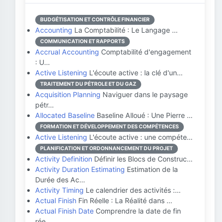
BUDGÉTISATION ET CONTRÔLE FINANCIER
Accounting
La Comptabilité : Le Langage …
COMMUNICATION ET RAPPORTS
Accrual Accounting
Comptabilité d'engagement
: U…
Active Listening
L'écoute active : la clé d'un…
TRAITEMENT DU PÉTROLE ET DU GAZ
Acquisition Planning
Naviguer dans le paysage
pétr…
Allocated Baseline
Baseline Alloué : Une Pierre …
FORMATION ET DÉVELOPPEMENT DES COMPÉTENCES
Active Listening
L'écoute active : une compéte…
PLANIFICATION ET ORDONNANCEMENT DU PROJET
Activity Definition
Définir les Blocs de Construc…
Activity Duration Estimating
Estimation de la
Durée des Ac…
Activity Timing
Le calendrier des activités :…
Actual Finish
Fin Réelle : La Réalité dans …
Actual Finish Date
Comprendre la date de fin
rée…