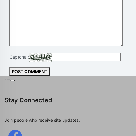
Captcha :
POST COMMENT
---
Stay Connected
Join people who receive site updates.