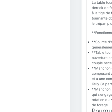
La table tou
derrick de f
à la tige de
tournante do
le trépan pl
**Fonctionn
**Source d'é
généralement
**Table tour
ouverture ce
couple néces
**Manchon de
composant a
et a une con
Kelly (la par
**Manchon m
qui s'engage
rotation du 
de forage.
Pourquo