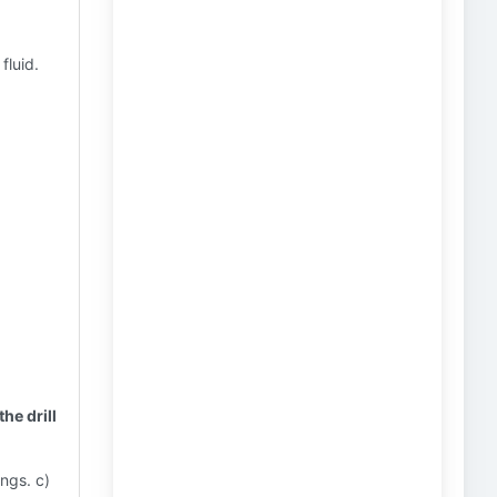
fluid.
he drill
ngs. c)