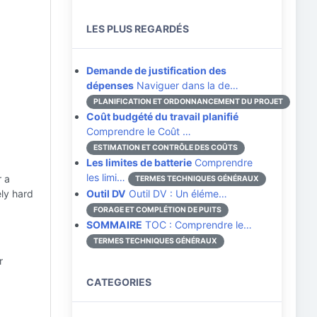
LES PLUS REGARDÉS
Demande de justification des
dépenses
Naviguer dans la de…
PLANIFICATION ET ORDONNANCEMENT DU PROJET
Coût budgété du travail planifié
Comprendre le Coût …
ESTIMATION ET CONTRÔLE DES COÛTS
Les limites de batterie
Comprendre
les limi…
r a
TERMES TECHNIQUES GÉNÉRAUX
ely hard
Outil DV
Outil DV : Un éléme…
FORAGE ET COMPLÉTION DE PUITS
SOMMAIRE
TOC : Comprendre le…
TERMES TECHNIQUES GÉNÉRAUX
r
CATEGORIES