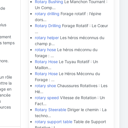
Rotary Bushing
Le Manchon Tournant :
Un Comp…
 de
rotary drilling
Forage rotatif : l'épine
dors…
plus
Rotary Drilling
Forage Rotatif : Le Cœur
…
uvement
rotary helper
Les héros méconnus du
es temps
champ p…
rotary hose
Le héros méconnu du
forage : …
hore.
Rotary Hose
Le Tuyau Rotatif : Un
Maillon…
Rotary Hose
Le Héros Méconnu du
un rôle
Forage : …
ttre la
rotary shoe
Chaussures Rotatives : Les
rage en
Hé…
vancée
rotary speed
Vitesse de Rotation : Un
s
Fact…
ources
Rotary Steerable
Diriger le chemin : La
techno…
rotary support table
Table de Support
Rotative : L…