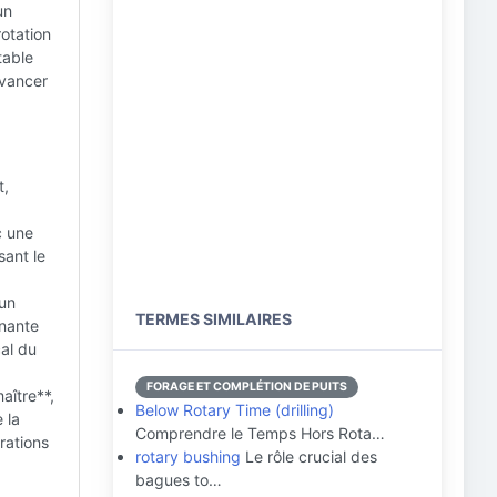
un
rotation
table
avancer
t,
c une
sant le
 un
TERMES SIMILAIRES
rnante
cal du
FORAGE ET COMPLÉTION DE PUITS
aître**,
Below Rotary Time (drilling)
 la
Comprendre le Temps Hors Rota…
rations
rotary bushing
Le rôle crucial des
bagues to…