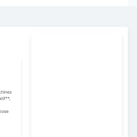
chines
tif**,
epose