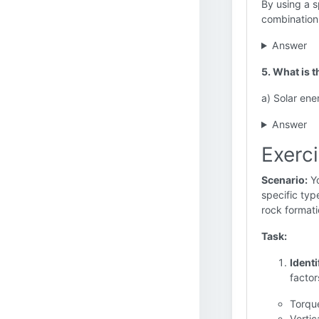
By using a s
combination
Answer
5. What is t
a) Solar ene
Answer
Exerc
Scenario:
Yo
specific typ
rock formati
Task:
Identi
factors
Torqu
Vertic