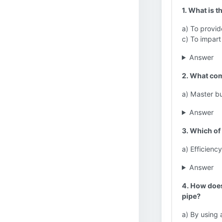
1. What is t
a) To provide
c) To impart 
Answer
2. What com
a) Master bu
Answer
3. Which of 
a) Efficiency
Answer
4. How does 
pipe?
a) By using 