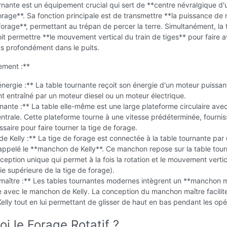
rnante est un équipement crucial qui sert de **centre névralgique d'
orage**. Sa fonction principale est de transmettre **la puissance de 
 forage**, permettant au trépan de percer la terre. Simultanément, la 
it permettre **le mouvement vertical du train de tiges** pour faire 
us profondément dans le puits.
ement :**
nergie :** La table tournante reçoit son énergie d'un moteur puissan
 entraîné par un moteur diesel ou un moteur électrique.
nante :** La table elle-même est une large plateforme circulaire ave
ntrale. Cette plateforme tourne à une vitesse prédéterminée, fournis
saire pour faire tourner la tige de forage.
 Kelly :** La tige de forage est connectée à la table tournante par
ppelé le **manchon de Kelly**. Ce manchon repose sur la table tou
ception unique qui permet à la fois la rotation et le mouvement verti
tie supérieure de la tige de forage).
aître :** Les tables tournantes modernes intègrent un **manchon m
 avec le manchon de Kelly. La conception du manchon maître facilite
Kelly tout en lui permettant de glisser de haut en bas pendant les opé
i le Forage Rotatif ?