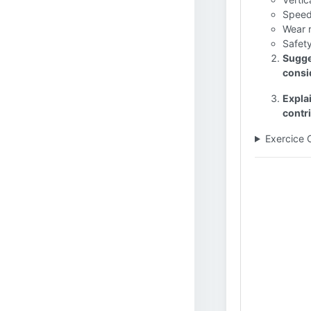
Speed
Wear 
Safety
Sugges
consi
Expla
contri
Exercice 