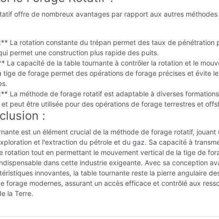
otatif offre de nombreux avantages par rapport aux autres méthodes
 :** La rotation constante du trépan permet des taux de pénétration 
qui permet une construction plus rapide des puits.
** La capacité de la table tournante à contrôler la rotation et le mo
la tige de forage permet des opérations de forage précises et évite l
es.
é :** La méthode de forage rotatif est adaptable à diverses formations
et peut être utilisée pour des opérations de forage terrestres et offs
clusion :
rnante est un élément crucial de la méthode de forage rotatif, jouant 
'exploration et l'extraction du pétrole et du gaz. Sa capacité à transme
 rotation tout en permettant le mouvement vertical de la tige de fo
l indispensable dans cette industrie exigeante. Avec sa conception a
téristiques innovantes, la table tournante reste la pierre angulaire de
e forage modernes, assurant un accès efficace et contrôlé aux ress
e la Terre.