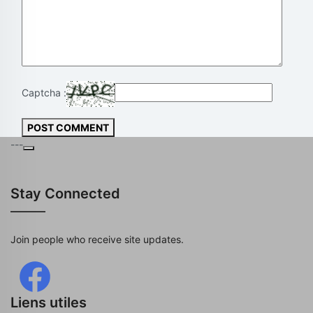
Captcha :
POST COMMENT
---
Stay Connected
Join people who receive site updates.
Liens utiles