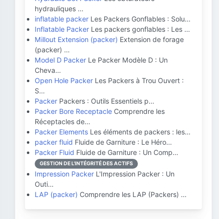
hydrauliques …
inflatable packer
Les Packers Gonflables : Solu…
Inflatable Packer
Les packers gonflables : Les …
Millout Extension (packer)
Extension de forage
(packer) …
Model D Packer
Le Packer Modèle D : Un
Cheva…
Open Hole Packer
Les Packers à Trou Ouvert :
S…
Packer
Packers : Outils Essentiels p…
Packer Bore Receptacle
Comprendre les
Réceptacles de…
Packer Elements
Les éléments de packers : les…
packer fluid
Fluide de Garniture : Le Héro…
Packer Fluid
Fluide de Garniture : Un Comp…
GESTION DE L'INTÉGRITÉ DES ACTIFS
Impression Packer
L'Impression Packer : Un
Outi…
LAP (packer)
Comprendre les LAP (Packers) …