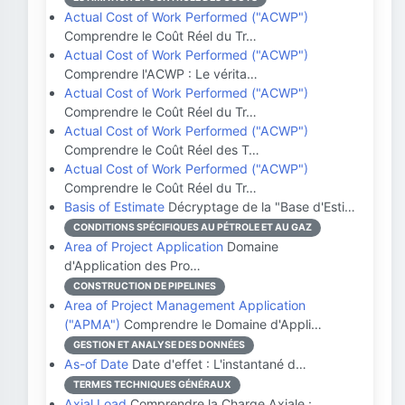
Actual Cost of Work Performed ("ACWP")
Comprendre le Coût Réel du Tr…
Actual Cost of Work Performed ("ACWP")
Comprendre l'ACWP : Le vérita…
Actual Cost of Work Performed ("ACWP")
Comprendre le Coût Réel du Tr…
Actual Cost of Work Performed ("ACWP")
Comprendre le Coût Réel des T…
Actual Cost of Work Performed ("ACWP")
Comprendre le Coût Réel du Tr…
Basis of Estimate
Décryptage de la "Base d'Esti…
CONDITIONS SPÉCIFIQUES AU PÉTROLE ET AU GAZ
Area of Project Application
Domaine
d'Application des Pro…
CONSTRUCTION DE PIPELINES
Area of Project Management Application
("APMA")
Comprendre le Domaine d'Appli…
GESTION ET ANALYSE DES DONNÉES
As-of Date
Date d'effet : L'instantané d…
TERMES TECHNIQUES GÉNÉRAUX
Axial Load
Comprendre la Charge Axiale :…