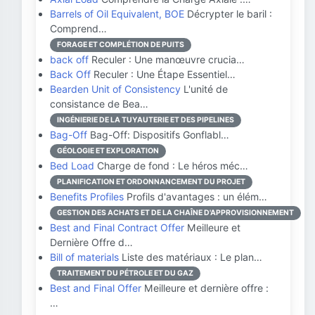
Barrels of Oil Equivalent, BOE
Décrypter le baril :
Comprend…
FORAGE ET COMPLÉTION DE PUITS
back off
Reculer : Une manœuvre crucia…
Back Off
Reculer : Une Étape Essentiel…
Bearden Unit of Consistency
L'unité de
consistance de Bea…
INGÉNIERIE DE LA TUYAUTERIE ET DES PIPELINES
Bag-Off
Bag-Off: Dispositifs Gonflabl…
GÉOLOGIE ET EXPLORATION
Bed Load
Charge de fond : Le héros méc…
PLANIFICATION ET ORDONNANCEMENT DU PROJET
Benefits Profiles
Profils d'avantages : un élém…
GESTION DES ACHATS ET DE LA CHAÎNE D'APPROVISIONNEMENT
Best and Final Contract Offer
Meilleure et
Dernière Offre d…
Bill of materials
Liste des matériaux : Le plan…
TRAITEMENT DU PÉTROLE ET DU GAZ
Best and Final Offer
Meilleure et dernière offre :
…