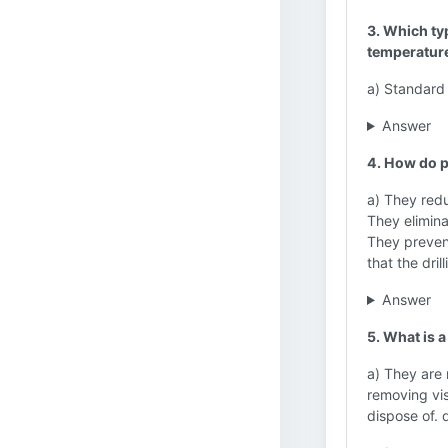
3. Which ty
temperatur
a) Standard
Answer
4. How do p
a) They redu
They elimina
They preven
that the dri
Answer
5. What is 
a) They are 
removing vis
dispose of. 