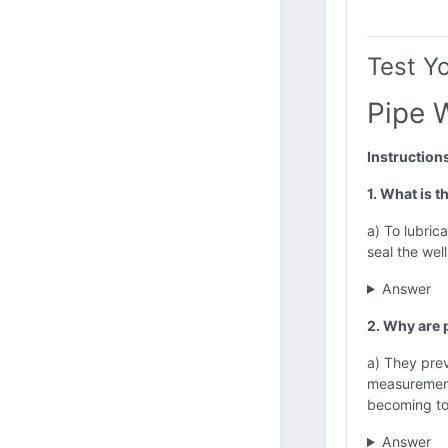
Test Y
Pipe 
Instruction
1. What is t
a) To lubrica
seal the wel
Answer
2. Why are 
a) They prev
measurements
becoming too
Answer