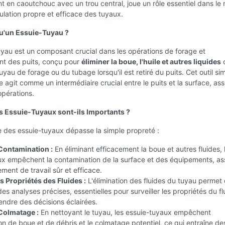
 en caoutchouc avec un trou central, joue un rôle essentiel dans le 
lation propre et efficace des tuyaux.
u'un Essuie-Tuyau ?
yau est un composant crucial dans les opérations de forage et
t des puits, conçu pour
éliminer la boue, l'huile et autres liquides
d
uyau de forage ou du tubage lorsqu'il est retiré du puits. Cet outil si
e agit comme un intermédiaire crucial entre le puits et la surface, ass
opérations.
s Essuie-Tuyaux sont-ils Importants ?
 des essuie-tuyaux dépasse la simple propreté :
 Contamination :
En éliminant efficacement la boue et autres fluides, 
ux empêchent la contamination de la surface et des équipements, as
ment de travail sûr et efficace.
s Propriétés des Fluides :
L'élimination des fluides du tuyau permet
es analyses précises, essentielles pour surveiller les propriétés du f
endre des décisions éclairées.
 Colmatage :
En nettoyant le tuyau, les essuie-tuyaux empêchent
on de boue et de débris et le colmatage potentiel, ce qui entraîne d