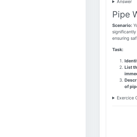
Answer
Pipe W
Scenario:
Yo
significantl
ensuring saf
Task:
Ident
List 
immed
Descri
of pip
Exercice 