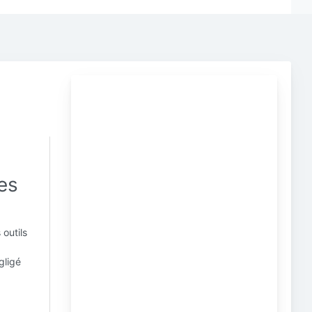
es
outils
gligé