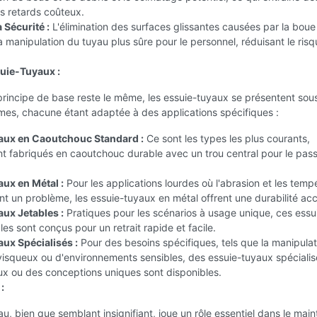
es retards coûteux.
 Sécurité :
L'élimination des surfaces glissantes causées par la boue
 la manipulation du tuyau plus sûre pour le personnel, réduisant le ris
uie-Tuyaux :
principe de base reste le même, les essuie-tuyaux se présentent sou
mes, chacune étant adaptée à des applications spécifiques :
aux en Caoutchouc Standard :
Ce sont les types les plus courants,
t fabriqués en caoutchouc durable avec un trou central pour le pas
ux en Métal :
Pour les applications lourdes où l'abrasion et les temp
t un problème, les essuie-tuyaux en métal offrent une durabilité acc
ux Jetables :
Pratiques pour les scénarios à usage unique, ces essu
les sont conçus pour un retrait rapide et facile.
ux Spécialisés :
Pour des besoins spécifiques, tels que la manipula
 visqueux ou d'environnements sensibles, des essuie-tuyaux spéciali
ux ou des conceptions uniques sont disponibles.
:
au, bien que semblant insignifiant, joue un rôle essentiel dans le main