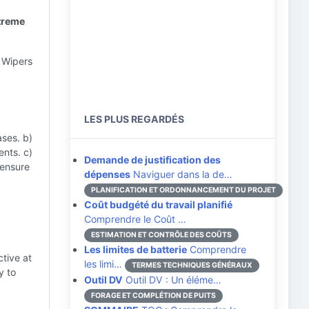
xtreme
 Wipers
LES PLUS REGARDÉS
ases. b)
ents. c)
Demande de justification des
 ensure
dépenses
Naviguer dans la de…
PLANIFICATION ET ORDONNANCEMENT DU PROJET
Coût budgété du travail planifié
Comprendre le Coût …
ESTIMATION ET CONTRÔLE DES COÛTS
Les limites de batterie
Comprendre
tive at
les limi…
TERMES TECHNIQUES GÉNÉRAUX
y to
Outil DV
Outil DV : Un éléme…
FORAGE ET COMPLÉTION DE PUITS