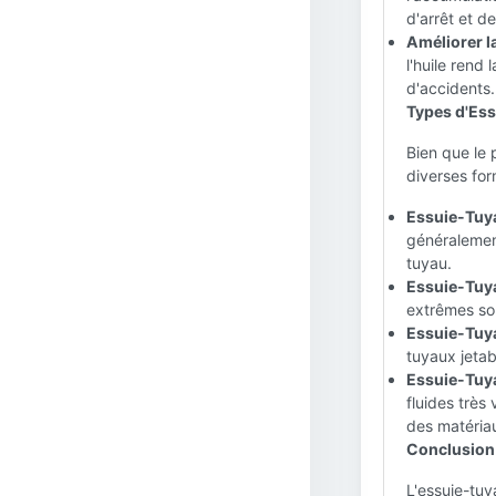
d'arrêt et d
Améliorer la
l'huile rend
d'accidents.
Types d'Ess
Bien que le 
diverses for
Essuie-Tuy
généralemen
tuyau.
Essuie-Tuya
extrêmes son
Essuie-Tuya
tuyaux jetab
Essuie-Tuya
fluides très
des matéria
Conclusion 
L'essuie-tuy