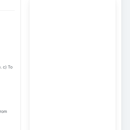
. c) To
from