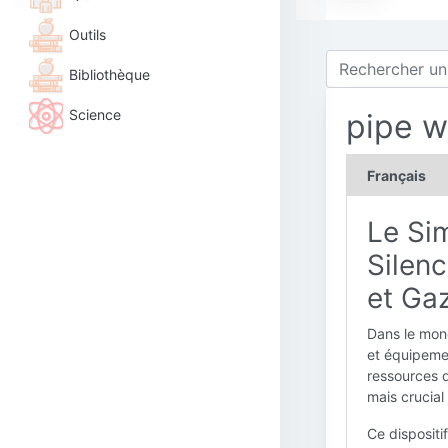
Outils
Bibliothèque
Science
pipe w
Français
Le Si
Silenc
et Ga
Dans le mond
et équipemen
ressources d
mais crucial 
Ce dispositi