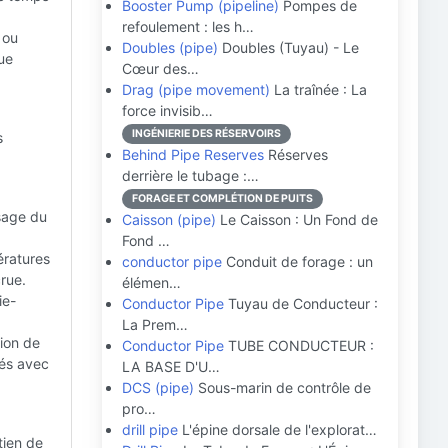
Booster Pump (pipeline)
Pompes de
refoulement : les h…
 ou
Doubles (pipe)
Doubles (Tuyau) - Le
que
Cœur des…
Drag (pipe movement)
La traînée : La
force invisib…
INGÉNIERIE DES RÉSERVOIRS
s
Behind Pipe Reserves
Réserves
derrière le tubage :…
FORAGE ET COMPLÉTION DE PUITS
sage du
Caisson (pipe)
Le Caisson : Un Fond de
Fond …
ératures
conductor pipe
Conduit de forage : un
rue.
élémen…
ie-
Conductor Pipe
Tuyau de Conducteur :
La Prem…
tion de
Conductor Pipe
TUBE CONDUCTEUR :
sés avec
LA BASE D'U…
DCS (pipe)
Sous-marin de contrôle de
pro…
drill pipe
L'épine dorsale de l'explorat…
tien de