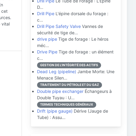
Drill Pipe
Le Tube de Forage : L'Épine
En
D…
 cet
Drill Pipe
L'épine dorsale du forage :
urces.
c…
vital
Drill Pipe Safety Valve
Vannes de
sécurité de tige de…
drive pipe
Tige de forage : Le héros
méc…
Drive Pipe
Tige de forage : un élément
c…
GESTION DE L'INTÉGRITÉ DES ACTIFS
Dead Leg (pipeline)
Jambe Morte: Une
Menace Silen…
TRAITEMENT DU PÉTROLE ET DU GAZ
Double pipe exchanger
Échangeurs à
Double Tuyau : U…
TERMES TECHNIQUES GÉNÉRAUX
Drift (pipe gauge)
Dérive (Jauge de
Tube) : Assu…