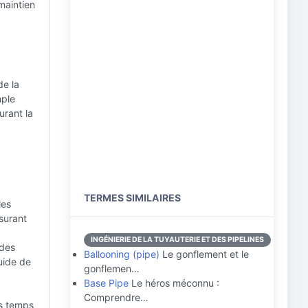
maintien
e la
mple
urant la
TERMES SIMILAIRES
les
surant
INGÉNIERIE DE LA TUYAUTERIE ET DES PIPELINES
 des
Ballooning (pipe)
Le gonflement et le
luide de
gonflemen…
Base Pipe
Le héros méconnu :
Comprendre…
es temps