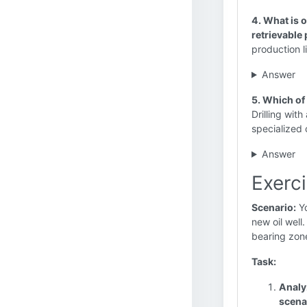
4. What is 
retrievable
production li
Answer
5. Which of
Drilling with
specialized 
Answer
Exerc
Scenario:
Yo
new oil well
bearing zone
Task:
Analy
scena