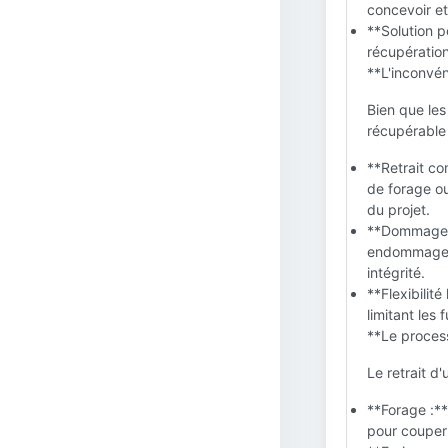
concevoir et
**Solution p
récupération
**L'inconvé
Bien que le
récupérable 
**Retrait c
de forage ou
du projet.
**Dommages p
endommager 
intégrité.
**Flexibilit
limitant les 
**Le process
Le retrait d
**Forage :**
pour couper