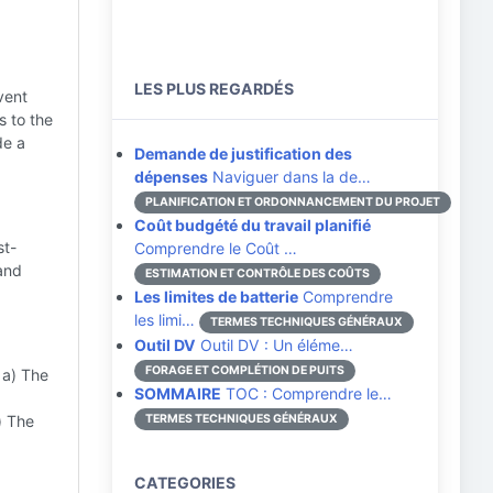
LES PLUS REGARDÉS
vent
s to the
de a
Demande de justification des
dépenses
Naviguer dans la de…
PLANIFICATION ET ORDONNANCEMENT DU PROJET
Coût budgété du travail planifié
st-
Comprendre le Coût …
 and
ESTIMATION ET CONTRÔLE DES COÛTS
Les limites de batterie
Comprendre
les limi…
TERMES TECHNIQUES GÉNÉRAUX
Outil DV
Outil DV : Un éléme…
FORAGE ET COMPLÉTION DE PUITS
a) The
SOMMAIRE
TOC : Comprendre le…
) The
TERMES TECHNIQUES GÉNÉRAUX
CATEGORIES