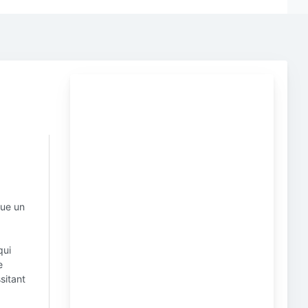
oue un
qui
e
sitant