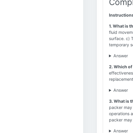
Compl
Instruction
1. What is 
fluid movem
surface. c) T
temporary se
Answer
2. Which of
effectivenes
replacement.
Answer
3. What is 
packer may b
operations a
packer may b
Answer