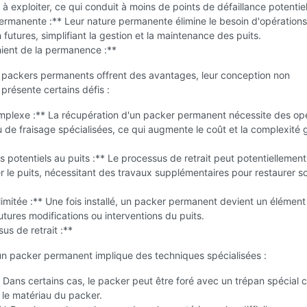
 à exploiter, ce qui conduit à moins de points de défaillance potentiel
ermanente :** Leur nature permanente élimine le besoin d'opération
 futures, simplifiant la gestion et la maintenance des puits.
nient de la permanence :**
s packers permanents offrent des avantages, leur conception non
présente certains défis :
omplexe :** La récupération d'un packer permanent nécessite des op
 de fraisage spécialisées, ce qui augmente le coût et la complexité 
otentiels au puits :** Le processus de retrait peut potentiellement
le puits, nécessitant des travaux supplémentaires pour restaurer s
é limitée :** Une fois installé, un packer permanent devient un élément 
futures modifications ou interventions du puits.
us de retrait :**
'un packer permanent implique des techniques spécialisées :
 Dans certains cas, le packer peut être foré avec un trépan spécial 
 le matériau du packer.