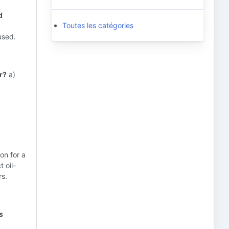
d
Toutes les catégories
 used.
r?
a)
on for a
 oil-
rs.
s