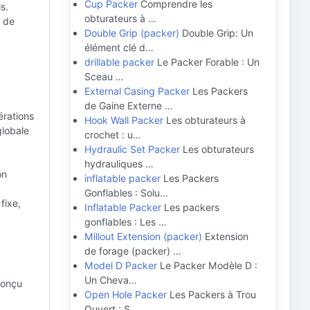
Cup Packer
Comprendre les
s.
obturateurs à …
s de
Double Grip (packer)
Double Grip: Un
élément clé d…
drillable packer
Le Packer Forable : Un
Sceau …
External Casing Packer
Les Packers
de Gaine Externe …
érations
Hook Wall Packer
Les obturateurs à
globale
crochet : u…
Hydraulic Set Packer
Les obturateurs
hydrauliques …
on
inflatable packer
Les Packers
Gonflables : Solu…
fixe,
Inflatable Packer
Les packers
gonflables : Les …
Millout Extension (packer)
Extension
de forage (packer) …
Model D Packer
Le Packer Modèle D :
Un Cheva…
conçu
Open Hole Packer
Les Packers à Trou
Ouvert : S…