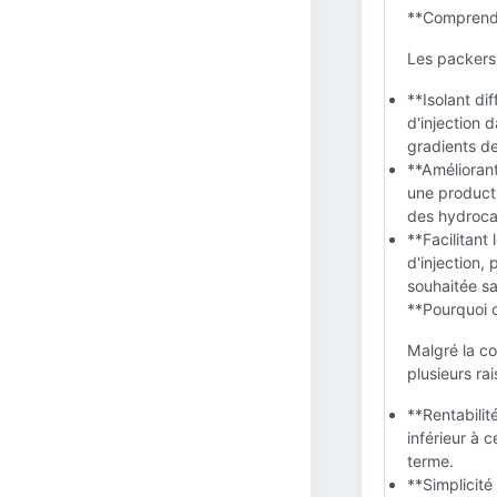
**Comprendr
Les packers 
**Isolant di
d'injection 
gradients de
**Améliorant
une producti
des hydrocar
**Facilitant
d'injection,
souhaitée sa
**Pourquoi 
Malgré la co
plusieurs rai
**Rentabilit
inférieur à 
terme.
**Simplicité