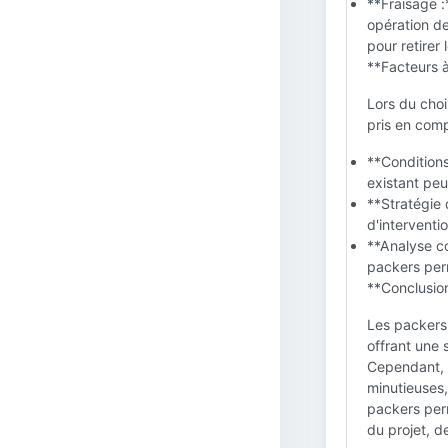
**Fraisage :
opération de
pour retirer 
**Facteurs 
Lors du choi
pris en comp
**Conditions
existant peu
**Stratégie 
d'interventi
**Analyse c
packers per
**Conclusion
Les packers 
offrant une s
Cependant, l
minutieuses,
packers per
du projet, d