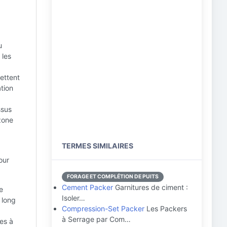
u
 les
ettent
tion
ssus
 zone
TERMES SIMILAIRES
our
FORAGE ET COMPLÉTION DE PUITS
Cement Packer
Garnitures de ciment :
e
Isoler…
 long
Compression-Set Packer
Les Packers
à Serrage par Com…
es à