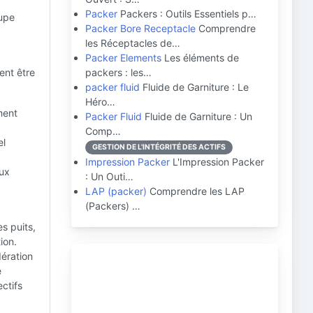
Packer
Packers : Outils Essentiels p…
oupe
Packer Bore Receptacle
Comprendre
les Réceptacles de…
Packer Elements
Les éléments de
ent être
packers : les…
packer fluid
Fluide de Garniture : Le
Héro…
ment
Packer Fluid
Fluide de Garniture : Un
Comp…
el
GESTION DE L'INTÉGRITÉ DES ACTIFS
Impression Packer
L'Impression Packer
aux
: Un Outi…
LAP (packer)
Comprendre les LAP
(Packers) …
s puits,
ion.
dération
e
ctifs