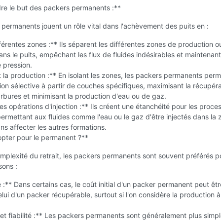
e le but des packers permanents :**
permanents jouent un rôle vital dans l'achèvement des puits en :
fférentes zones :** Ils séparent les différentes zones de production o
dans le puits, empêchant les flux de fluides indésirables et maintenant
 pression.
 la production :** En isolant les zones, les packers permanents perm
on sélective à partir de couches spécifiques, maximisant la récupéra
bures et minimisant la production d'eau ou de gaz.
 les opérations d'injection :** Ils créent une étanchéité pour les proce
 permettant aux fluides comme l'eau ou le gaz d'être injectés dans la
ns affecter les autres formations.
opter pour le permanent ?**
mplexité du retrait, les packers permanents sont souvent préférés p
sons :
é :** Dans certains cas, le coût initial d'un packer permanent peut êtr
celui d'un packer récupérable, surtout si l'on considère la production à
 et fiabilité :** Les packers permanents sont généralement plus simpl