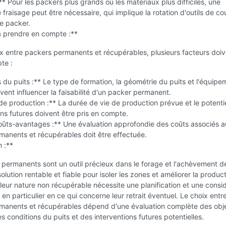
** Pour les packers plus grands ou les matériaux plus difficiles, une
 fraisage peut être nécessaire, qui implique la rotation d'outils de c
le packer.
à prendre en compte :**
x entre packers permanents et récupérables, plusieurs facteurs doiv
te :
 du puits :** Le type de formation, la géométrie du puits et l'équipe
vent influencer la faisabilité d'un packer permanent.
de production :** La durée de vie de production prévue et le potenti
ons futures doivent être pris en compte.
oûts-avantages :** Une évaluation approfondie des coûts associés 
manents et récupérables doit être effectuée.
 :**
permanents sont un outil précieux dans le forage et l'achèvement de
olution rentable et fiable pour isoler les zones et améliorer la product
eur nature non récupérable nécessite une planification et une consi
 en particulier en ce qui concerne leur retrait éventuel. Le choix entr
manents et récupérables dépend d'une évaluation complète des obje
es conditions du puits et des interventions futures potentielles.