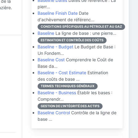
Baseline Dates
Dates de référence : La
 de la
pierr…
azière.
Baseline Finish Date
Date
d'achèvement de référenc…
CONDITIONS SPÉCIFIQUES AU PÉTROLE ET AU GAZ
Baseline
La ligne de base : une pierre…
ESTIMATION ET CONTRÔLE DES COÛTS
Baseline - Budget
Le Budget de Base :
Un Fondem…
Baseline Cost
Comprendre le Coût de
Base da…
Baseline - Cost Estimate
Estimation
des coûts de base …
TERMES TECHNIQUES GÉNÉRAUX
Baseline - Business
Établir les bases :
Comprendr…
GESTION DE L'INTÉGRITÉ DES ACTIFS
Baseline Control
Contrôle de la ligne de
base …