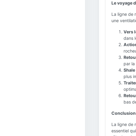
Le voyage d
La ligne de 
une ventilat
Vers l
dans l
Action
rocheu
Retour
par la
Shale
plus i
Traite
optima
Retour
bas de
Conclusion 
La ligne de 
essentiel qu