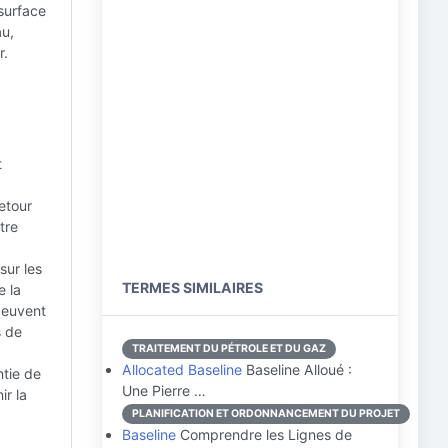
surface
au,
r.
t
etour
tre
sur les
TERMES SIMILAIRES
e la
 peuvent
s de
TRAITEMENT DU PÉTROLE ET DU GAZ
Allocated Baseline
Baseline Alloué :
ntie de
Une Pierre …
ir la
PLANIFICATION ET ORDONNANCEMENT DU PROJET
Baseline
Comprendre les Lignes de