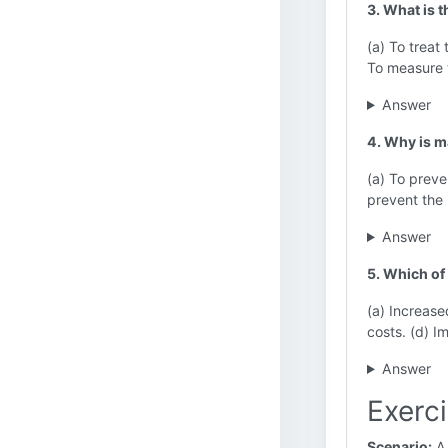
3. What is t
(a) To treat
To measure t
Answer
4. Why is ma
(a) To preven
prevent the 
Answer
5. Which of 
(a) Increased
costs. (d) I
Answer
Exerc
Scenario:
A 