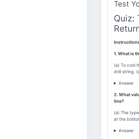
Test Y
Quiz:
Retur
Instruction
1. What is t
(a) To cool t
drill string.
Answer
2. What val
line?
(a) The type
at the bottom
Answer