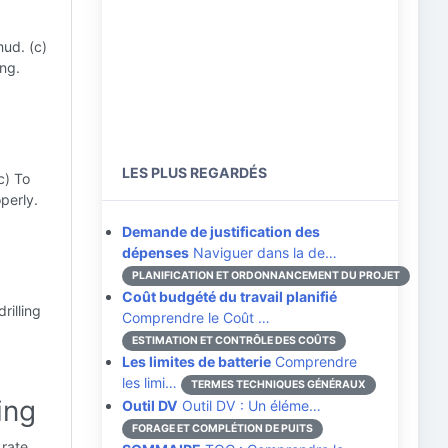
mud. (c)
ng.
LES PLUS REGARDÉS
c) To
perly.
Demande de justification des
dépenses
Naviguer dans la de…
PLANIFICATION ET ORDONNANCEMENT DU PROJET
Coût budgété du travail planifié
rilling
Comprendre le Coût …
ESTIMATION ET CONTRÔLE DES COÛTS
Les limites de batterie
Comprendre
les limi…
TERMES TECHNIQUES GÉNÉRAUX
ing
Outil DV
Outil DV : Un éléme…
FORAGE ET COMPLÉTION DE PUITS
rate.