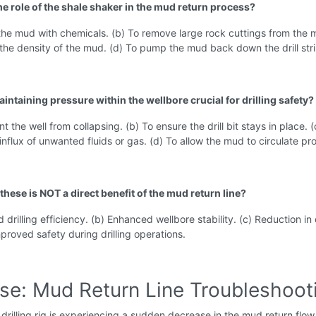
he role of the shale shaker in the mud return process?
 the mud with chemicals. (b) To remove large rock cuttings from the 
he density of the mud. (d) To pump the mud back down the drill stri
intaining pressure within the wellbore crucial for drilling safety?
t the well from collapsing. (b) To ensure the drill bit stays in place. (
influx of unwanted fluids or gas. (d) To allow the mud to circulate pro
these is NOT a direct benefit of the mud return line?
 drilling efficiency. (b) Enhanced wellbore stability. (c) Reduction in d
mproved safety during drilling operations.
ise: Mud Return Line Troubleshoot
drilling rig is experiencing a sudden decrease in the mud return flow 