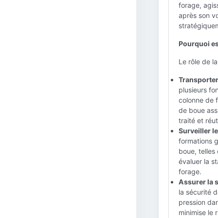
forage, agi
après son vo
stratégiquem
Pourquoi es
Le rôle de l
Transporter
plusieurs fon
colonne de f
de boue assur
traité et réut
Surveiller le
formations g
boue, telles
évaluer la s
forage.
Assurer la s
la sécurité 
pression dan
minimise le 