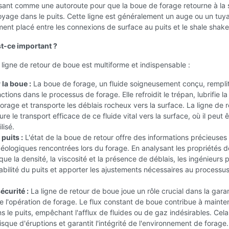
ssant comme une autoroute pour que la boue de forage retourne à la 
yage dans le puits. Cette ligne est généralement un auge ou un tuy
ent placé entre les connexions de surface au puits et le shale shake
t-ce important ?
a ligne de retour de boue est multiforme et indispensable :
 la boue :
La boue de forage, un fluide soigneusement conçu, rempli
ctions dans le processus de forage. Elle refroidit le trépan, lubrifie la
orage et transporte les déblais rocheux vers la surface. La ligne de r
e le transport efficace de ce fluide vital vers la surface, où il peut ê
ilisé.
 puits :
L'état de la boue de retour offre des informations précieuses 
éologiques rencontrées lors du forage. En analysant les propriétés d
 que la densité, la viscosité et la présence de déblais, les ingénieurs
tabilité du puits et apporter les ajustements nécessaires au processu
écurité :
La ligne de retour de boue joue un rôle crucial dans la gara
de l'opération de forage. Le flux constant de boue contribue à mainten
s le puits, empêchant l'afflux de fluides ou de gaz indésirables. Cela
risque d'éruptions et garantit l'intégrité de l'environnement de forage.