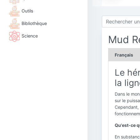
Outils
Bibliothèque
Science
Mud Re
Français
Le hé
la lig
Dans le mond
sur le puiss
Cependant, u
fonctionneme
Qu'est-ce q
En substance