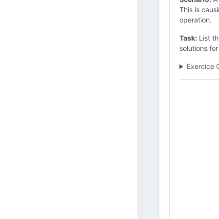
This is caus
operation.
Task:
List t
solutions fo
Exercice 