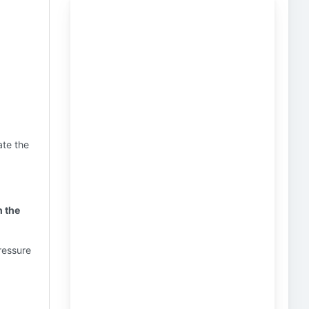
ate the
h the
ressure