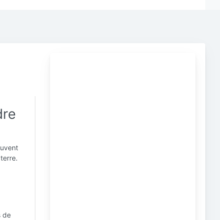
dre
ouvent
terre.
s de