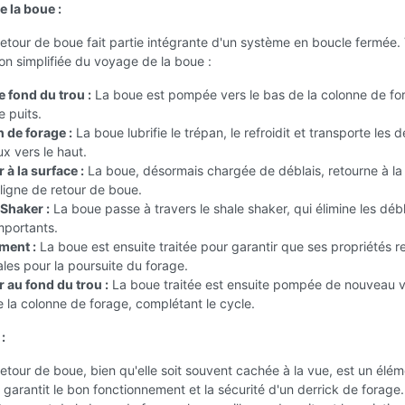
e la boue :
retour de boue fait partie intégrante d'un système en boucle fermée. 
ion simplifiée du voyage de la boue :
e fond du trou :
La boue est pompée vers le bas de la colonne de fo
e puits.
 de forage :
La boue lubrifie le trépan, le refroidit et transporte les d
x vers le haut.
 à la surface :
La boue, désormais chargée de déblais, retourne à la
 ligne de retour de boue.
 Shaker :
La boue passe à travers le shale shaker, qui élimine les débl
mportants.
ment :
La boue est ensuite traitée pour garantir que ses propriétés r
les pour la poursuite du forage.
 au fond du trou :
La boue traitée est ensuite pompée de nouveau v
 la colonne de forage, complétant le cycle.
:
retour de boue, bien qu'elle soit souvent cachée à la vue, est un élé
i garantit le bon fonctionnement et la sécurité d'un derrick de forage