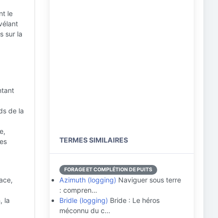
t le
vélant
s sur la
ntant
ds de la
e,
TERMES SIMILAIRES
mes
FORAGE ET COMPLÉTION DE PUITS
face,
Azimuth (logging)
Naviguer sous terre
: compren…
, la
Bridle (logging)
Bride : Le héros
méconnu du c…