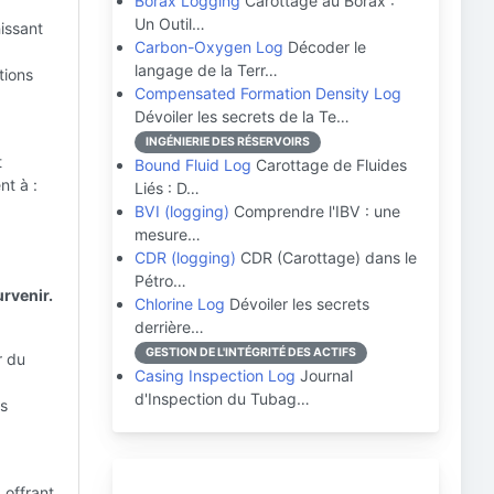
Borax Logging
Carottage au Borax :
Un Outil…
nissant
Carbon-Oxygen Log
Décoder le
langage de la Terr…
tions
Compensated Formation Density Log
Dévoiler les secrets de la Te…
INGÉNIERIE DES RÉSERVOIRS
t
Bound Fluid Log
Carottage de Fluides
nt à :
Liés : D…
BVI (logging)
Comprendre l'IBV : une
mesure…
CDR (logging)
CDR (Carottage) dans le
Pétro…
urvenir.
Chlorine Log
Dévoiler les secrets
derrière…
GESTION DE L'INTÉGRITÉ DES ACTIFS
r du
Casing Inspection Log
Journal
d'Inspection du Tubag…
es
 offrant