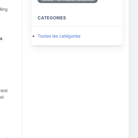
lling
CATEGORIES
Toutes les catégories
as
hest
ud