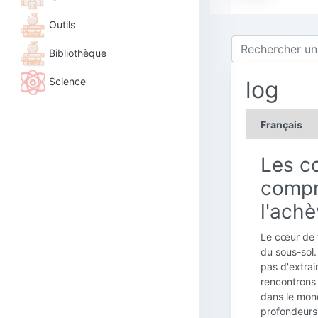
Outils
Bibliothèque
Science
log
Français
Les co
compre
l'ach
Le cœur de t
du sous-sol. 
pas d'extrai
rencontrons 
dans le mond
profondeurs 