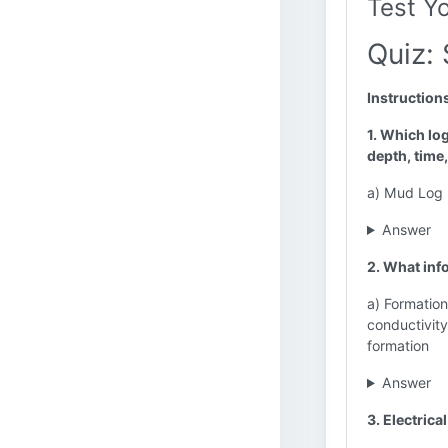
Test Y
Quiz: 
Instruction
1. Which log
depth, time
a) Mud Log b
Answer
2. What inf
a) Formation
conductivity
formation
Answer
3. Electrica