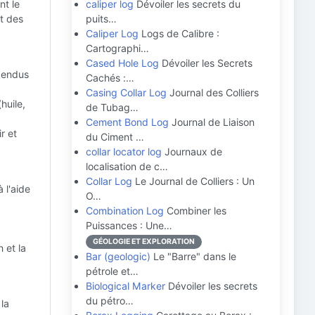
nt le
caliper log
Dévoiler les secrets du
t des
puits…
Caliper Log
Logs de Calibre :
Cartographi…
Cased Hole Log
Dévoiler les Secrets
scendus
Cachés :…
Casing Collar Log
Journal des Colliers
huile,
de Tubag…
Cement Bond Log
Journal de Liaison
r et
du Ciment …
collar locator log
Journaux de
localisation de c…
Collar Log
Le Journal de Colliers : Un
 l'aide
O…
Combination Log
Combiner les
Puissances : Une…
GÉOLOGIE ET EXPLORATION
 et la
Bar (geologic)
Le "Barre" dans le
pétrole et…
Biological Marker
Dévoiler les secrets
du pétro…
la