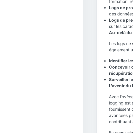
formation, ré
Logs de pro
des données 
Logs de pre
sur les cara
Au-delà du 
Les logs ne 
également un
Identifier l
Concevoir d
récupératio
Surveiller l
L'avenir du 
Avec l'avèn
logging est
fournissent 
avancées per
contribuant 
En conclusion