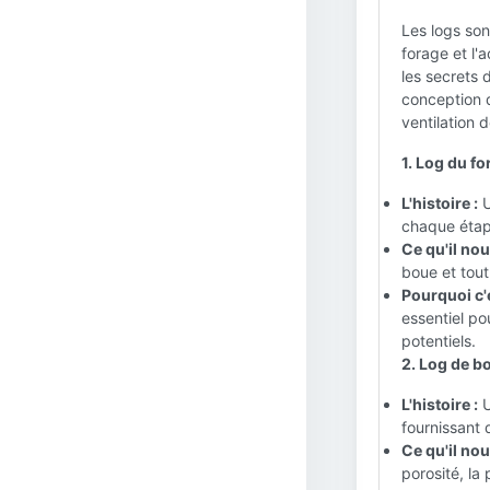
Les logs so
forage et l'
les secrets 
conception d
ventilation 
1. Log du fo
L'histoire :
U
chaque étap
Ce qu'il nous
boue et tou
Pourquoi c'
essentiel po
potentiels.
2. Log de bo
L'histoire :
U
fournissant 
Ce qu'il nous
porosité, la