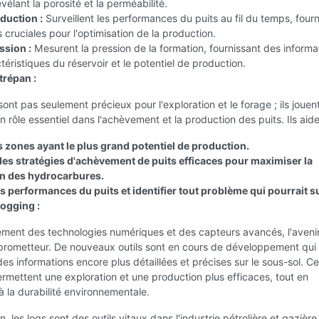
vélant la porosité et la perméabilité.
duction :
Surveillent les performances du puits au fil du temps, four
cruciales pour l'optimisation de la production.
ssion :
Mesurent la pression de la formation, fournissant des informa
ctéristiques du réservoir et le potentiel de production.
trépan :
sont pas seulement précieux pour l'exploration et le forage ; ils jouen
 rôle essentiel dans l'achèvement et la production des puits. Ils aide
es zones ayant le plus grand potentiel de production.
es stratégies d'achèvement de puits efficaces pour maximiser la
n des hydrocarbures.
es performances du puits et identifier tout problème qui pourrait s
logging :
ement des technologies numériques et des capteurs avancés, l'aveni
 prometteur. De nouveaux outils sont en cours de développement qui
des informations encore plus détaillées et précises sur le sous-sol. C
mettent une exploration et une production plus efficaces, tout en
à la durabilité environnementale.
, les logs sont des outils vitaux dans l'industrie pétrolière et gazière,