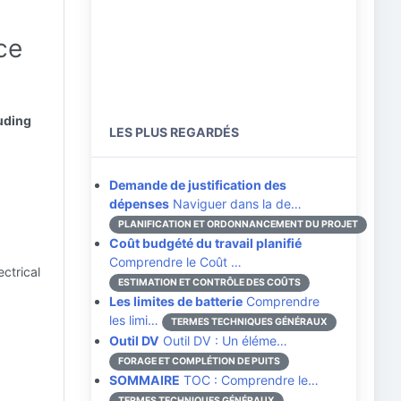
ce
luding
LES PLUS REGARDÉS
Demande de justification des
dépenses
Naviguer dans la de…
PLANIFICATION ET ORDONNANCEMENT DU PROJET
Coût budgété du travail planifié
Comprendre le Coût …
ctrical
ESTIMATION ET CONTRÔLE DES COÛTS
Les limites de batterie
Comprendre
les limi…
TERMES TECHNIQUES GÉNÉRAUX
Outil DV
Outil DV : Un éléme…
FORAGE ET COMPLÉTION DE PUITS
SOMMAIRE
TOC : Comprendre le…
TERMES TECHNIQUES GÉNÉRAUX