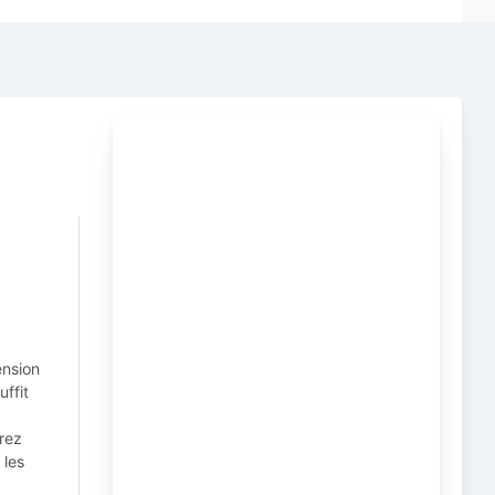
ension
uffit
trez
 les