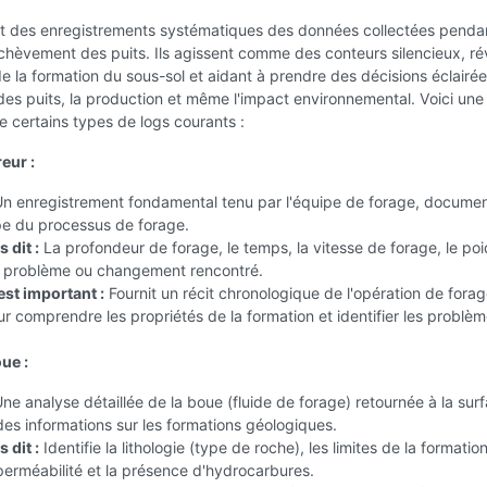
nt des enregistrements systématiques des données collectées pendan
achèvement des puits. Ils agissent comme des conteurs silencieux, ré
de la formation du sous-sol et aidant à prendre des décisions éclairée
es puits, la production et même l'impact environnemental. Voici une
de certains types de logs courants :
reur :
n enregistrement fondamental tenu par l'équipe de forage, docume
e du processus de forage.
 dit :
La profondeur de forage, le temps, la vitesse de forage, le poi
t problème ou changement rencontré.
est important :
Fournit un récit chronologique de l'opération de forag
ur comprendre les propriétés de la formation et identifier les problè
ue :
ne analyse détaillée de la boue (fluide de forage) retournée à la sur
des informations sur les formations géologiques.
 dit :
Identifie la lithologie (type de roche), les limites de la formation
 perméabilité et la présence d'hydrocarbures.