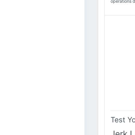
opérations d
Test Y
Jerk L