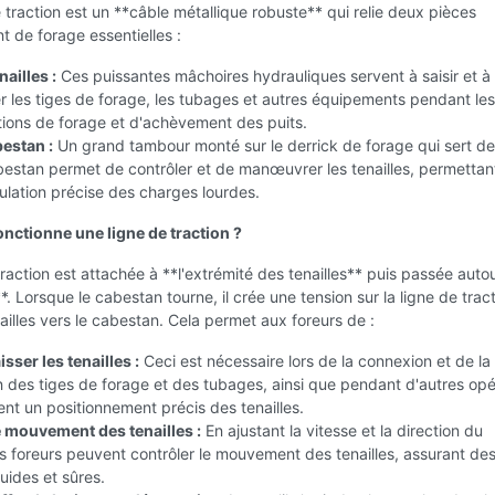
 traction est un **câble métallique robuste** qui relie deux pièces
 de forage essentielles :
nailles :
Ces puissantes mâchoires hydrauliques servent à saisir et à 
r les tiges de forage, les tubages et autres équipements pendant les
ions de forage et d'achèvement des puits.
bestan :
Un grand tambour monté sur le derrick de forage qui sert de 
estan permet de contrôler et de manœuvrer les tenailles, permettan
lation précise des charges lourdes.
ctionne une ligne de traction ?
traction est attachée à **l'extrémité des tenailles** puis passée auto
. Lorsque le cabestan tourne, il crée une tension sur la ligne de tract
enailles vers le cabestan. Cela permet aux foreurs de :
isser les tenailles :
Ceci est nécessaire lors de la connexion et de la
 des tiges de forage et des tubages, ainsi que pendant d'autres opé
ent un positionnement précis des tenailles.
e mouvement des tenailles :
En ajustant la vitesse et la direction du
s foreurs peuvent contrôler le mouvement des tenailles, assurant de
luides et sûres.