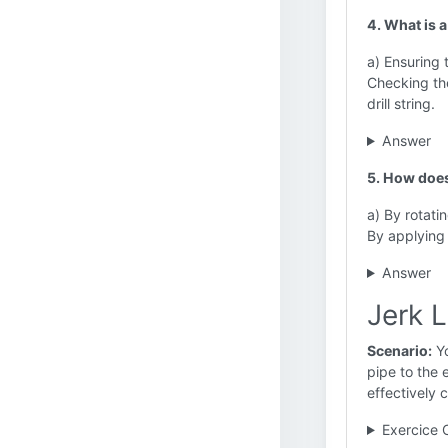
4. What is a
a) Ensuring t
Checking the
drill string.
Answer
5. How does
a) By rotatin
By applying p
Answer
Jerk L
Scenario:
Yo
pipe to the e
effectively 
Exercice 