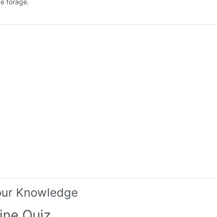
e forage.
our Knowledge
ine Quiz