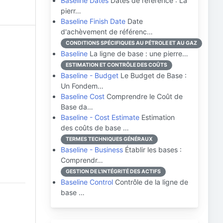
Baseline Dates
Dates de référence : La
pierr…
Baseline Finish Date
Date
d'achèvement de référenc…
CONDITIONS SPÉCIFIQUES AU PÉTROLE ET AU GAZ
Baseline
La ligne de base : une pierre…
ESTIMATION ET CONTRÔLE DES COÛTS
Baseline - Budget
Le Budget de Base :
Un Fondem…
Baseline Cost
Comprendre le Coût de
Base da…
Baseline - Cost Estimate
Estimation
des coûts de base …
TERMES TECHNIQUES GÉNÉRAUX
Baseline - Business
Établir les bases :
Comprendr…
GESTION DE L'INTÉGRITÉ DES ACTIFS
Baseline Control
Contrôle de la ligne de
base …