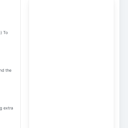
c) To
and the
ng extra