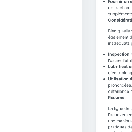
Fournir un e
de traction 
supplémentai
Considératio
Bien qu'elle
également de
inadéquats p
Inspection r
l'usure, l'e
Lubrificatio
d'en prolong
Utilisation
prononcées, 
défaillance 
Résumé :
La ligne de 
l'achèvement
une manipula
pratiques de