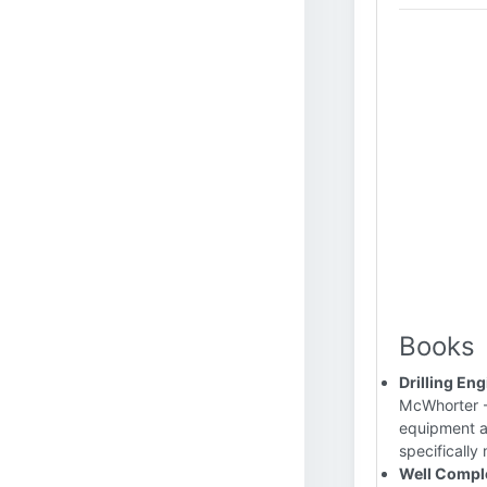
Books
Drilling En
McWhorter - 
equipment an
specifically 
Well Comple