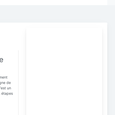
le
ement
igne de
'est un
s étapes