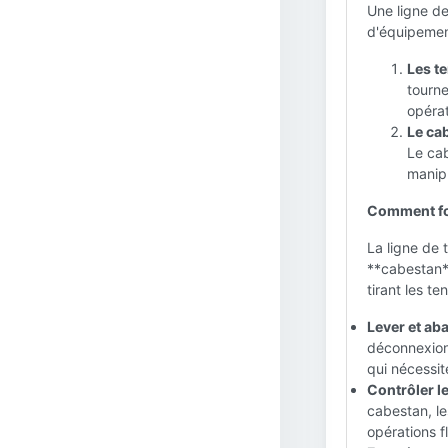
Une ligne de
d'équipement
Les te
tourne
opérat
Le ca
Le cab
manipu
Comment fon
La ligne de 
**cabestan**
tirant les t
Lever et aba
déconnexion
qui nécessit
Contrôler l
cabestan, le
opérations f