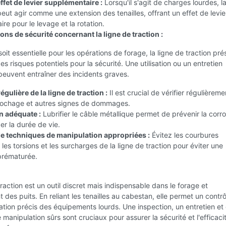
ffet de levier supplémentaire :
Lorsqu'il s'agit de charges lourdes, la
peut agir comme une extension des tenailles, offrant un effet de levie
re pour le levage et la rotation.
ns de sécurité concernant la ligne de traction :
 soit essentielle pour les opérations de forage, la ligne de traction pr
s risques potentiels pour la sécurité. Une utilisation ou un entretien
euvent entraîner des incidents graves.
égulière de la ligne de traction :
Il est crucial de vérifier régulièreme
ffilochage et autres signes de dommages.
n adéquate :
Lubrifier le câble métallique permet de prévenir la corro
er la durée de vie.
 de techniques de manipulation appropriées :
Évitez les courbures
les torsions et les surcharges de la ligne de traction pour éviter une
prématurée.
traction est un outil discret mais indispensable dans le forage et
 des puits. En reliant les tenailles au cabestan, elle permet un contrô
tion précis des équipements lourds. Une inspection, un entretien et
 manipulation sûrs sont cruciaux pour assurer la sécurité et l'efficaci