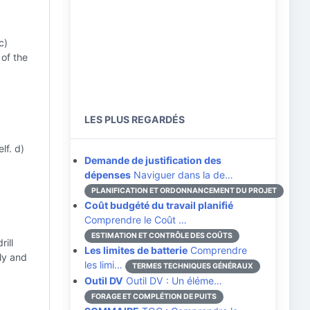
c)
 of the
LES PLUS REGARDÉS
lf. d)
Demande de justification des
dépenses
Naviguer dans la de…
PLANIFICATION ET ORDONNANCEMENT DU PROJET
Coût budgété du travail planifié
Comprendre le Coût …
ESTIMATION ET CONTRÔLE DES COÛTS
rill
Les limites de batterie
Comprendre
ely and
les limi…
TERMES TECHNIQUES GÉNÉRAUX
Outil DV
Outil DV : Un éléme…
FORAGE ET COMPLÉTION DE PUITS