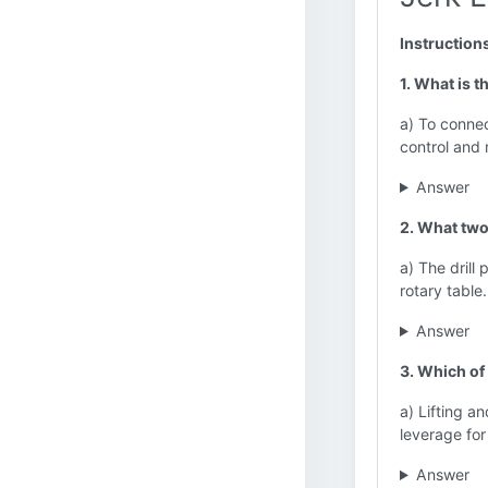
Instruction
1. What is t
a) To connect
control and 
Answer
2. What two
a) The drill
rotary table.
Answer
3. Which of 
a) Lifting a
leverage for
Answer