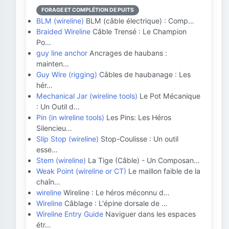
FORAGE ET COMPLÉTION DE PUITS
BLM (wireline)
BLM (câble électrique) : Comp…
Braided Wireline
Câble Trensé : Le Champion
Po…
guy line anchor
Ancrages de haubans :
mainten…
Guy Wire (rigging)
Câbles de haubanage : Les
hér…
Mechanical Jar (wireline tools)
Le Pot Mécanique
: Un Outil d…
Pin (in wireline tools)
Les Pins: Les Héros
Silencieu…
Slip Stop (wireline)
Stop-Coulisse : Un outil
esse…
Stem (wireline)
La Tige (Câble) - Un Composan…
Weak Point (wireline or CT)
Le maillon faible de la
chaîn…
wireline
Wireline : Le héros méconnu d…
Wireline
Câblage : L'épine dorsale de …
Wireline Entry Guide
Naviguer dans les espaces
étr…