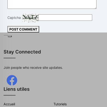
Captcha :
POST COMMENT
---
Stay Connected
Join people who receive site updates.
Liens utiles
Accueil
Tutoriels