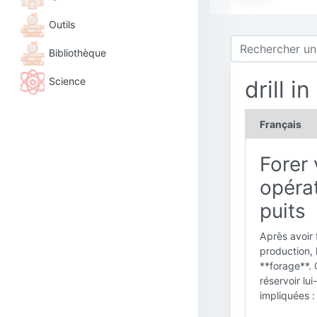
Outils
Bibliothèque
Science
drill in
Français
Forer 
opéra
puits
Après avoir 
production, 
**forage**. 
réservoir lu
impliquées :