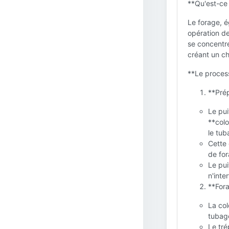
**Qu'est-ce 
Le forage, 
opération de
se concentre
créant un ch
**Le proces
**Prép
Le pui
**col
le tub
Cette 
de for
Le pui
n'inte
**Fora
La col
tubag
Le tré