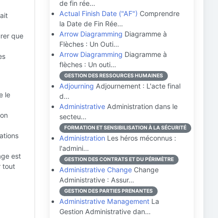
de fin rée…
Actual Finish Date ("AF")
Comprendre
ait
la Date de Fin Rée…
Arrow Diagramming
Diagramme à
urer que
Flèches : Un Outi…
Arrow Diagramming
Diagramme à
es
flèches : Un outi…
GESTION DES RESSOURCES HUMAINES
Adjourning
Adjournement : L'acte final
e le
d…
Administrative
Administration dans le
ion
secteu…
FORMATION ET SENSIBILISATION À LA SÉCURITÉ
ations
Administration
Les héros méconnus :
l'admini…
age est
GESTION DES CONTRATS ET DU PÉRIMÈTRE
 tout
Administrative Change
Change
Administrative : Assur…
GESTION DES PARTIES PRENANTES
Administrative Management
La
Gestion Administrative dan…