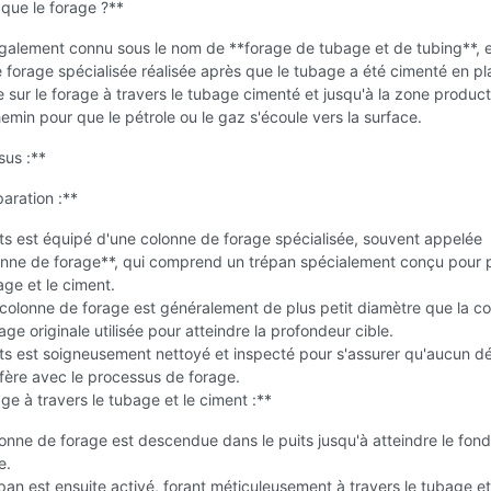
que le forage ?**
également connu sous le nom de **forage de tubage et de tubing**, 
 forage spécialisée réalisée après que le tubage a été cimenté en pla
 sur le forage à travers le tubage cimenté et jusqu'à la zone product
emin pour que le pétrole ou le gaz s'écoule vers la surface.
sus :**
aration :**
ts est équipé d'une colonne de forage spécialisée, souvent appelée
onne de forage**, qui comprend un trépan spécialement conçu pour 
age et le ciment.
colonne de forage est généralement de plus petit diamètre que la c
age originale utilisée pour atteindre la profondeur cible.
ts est soigneusement nettoyé et inspecté pour s'assurer qu'aucun dé
rfère avec le processus de forage.
ge à travers le tubage et le ciment :**
onne de forage est descendue dans le puits jusqu'à atteindre le fon
e.
pan est ensuite activé, forant méticuleusement à travers le tubage et