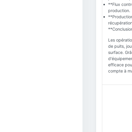
**Flux contr
production.
**Production
récupératio
**Conclusion
Les opératio
de puits, jo
surface. Grâc
d'équipement
efficace pou
compte à max