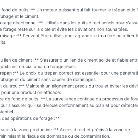
fond de puits :** Un moteur puissant qui fait tourner le trépan et le f
 tubage et le ciment.
forage directionnel :** Utilisés dans les puits directionnels pour s'ass
e forage reste sur la cible et évite les déviations non souhaitées.
raisage :** Peuvent être utilisés pour agrandir le trou foré ou retirer l
its.
u lien de ciment :** S'assurer d'un lien de ciment solide et fiable entr
 puits est crucial pour un forage réussi.
répan :** Le choix du trépan correct est essentiel pour une pénétrat
 tubage et du ciment sans causer de dommages.
 du trou :** Maintenir un alignement précis du trou et éviter les dévi
l pour une production efficace.
ce de fond de puits :** La surveillance continue du processus de for
our s'assurer qu'il se déroule conformément au plan et pour détecter
entiel.
 des opérations de forage :**
cace à la zone productive :** Accès direct et précis à la zone de
 minimisant le risque de dommage ou de contamination.