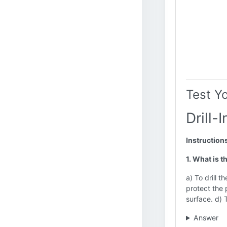
Test Y
Drill-
Instruction
1. What is t
a) To drill t
protect the 
surface. d) 
Answer