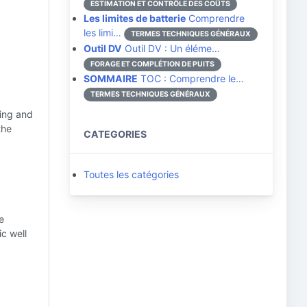
ESTIMATION ET CONTRÔLE DES COÛTS
Les limites de batterie
Comprendre
les limi…
TERMES TECHNIQUES GÉNÉRAUX
Outil DV
Outil DV : Un éléme…
FORAGE ET COMPLÉTION DE PUITS
SOMMAIRE
TOC : Comprendre le…
TERMES TECHNIQUES GÉNÉRAUX
sing and
the
CATEGORIES
Toutes les catégories
e
ic well