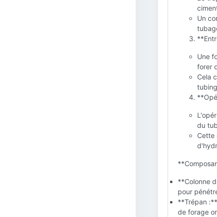
ciment
Un con
tubage
**Entr
Une fo
forer 
Cela c
tubing
**Opér
L'opér
du tub
Cette 
d'hyd
**Composant
**Colonne d
pour pénétre
**Trépan :**
de forage or