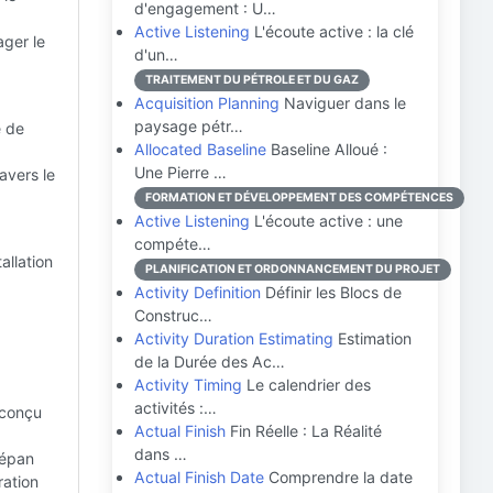
d'engagement : U…
Active Listening
L'écoute active : la clé
ager le
d'un…
TRAITEMENT DU PÉTROLE ET DU GAZ
Acquisition Planning
Naviguer dans le
paysage pétr…
e de
Allocated Baseline
Baseline Alloué :
Une Pierre …
avers le
FORMATION ET DÉVELOPPEMENT DES COMPÉTENCES
Active Listening
L'écoute active : une
compéte…
allation
PLANIFICATION ET ORDONNANCEMENT DU PROJET
Activity Definition
Définir les Blocs de
Construc…
Activity Duration Estimating
Estimation
de la Durée des Ac…
Activity Timing
Le calendrier des
activités :…
 conçu
Actual Finish
Fin Réelle : La Réalité
dans …
répan
Actual Finish Date
Comprendre la date
ration