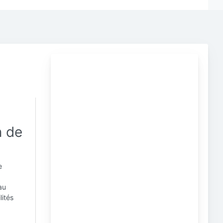
s
n de
e
au
lités