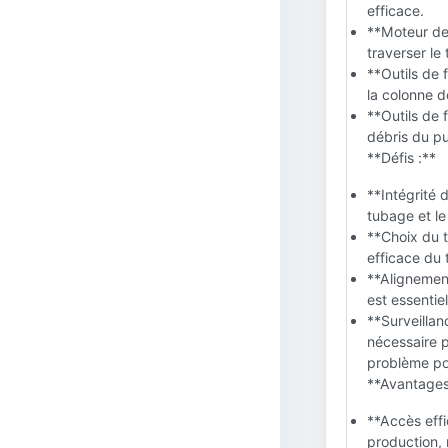
efficace.
**Moteur de 
traverser le
**Outils de 
la colonne d
**Outils de f
débris du pu
**Défis :**
**Intégrité d
tubage et le
**Choix du t
efficace du
**Alignement
est essentie
**Surveillan
nécessaire p
problème pot
**Avantages
**Accès effi
production,