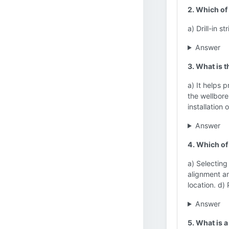
2. Which of
a) Drill-in s
Answer
3. What is t
a) It helps 
the wellbore.
installation 
Answer
4. Which of 
a) Selecting
alignment an
location. d) 
Answer
5. What is a