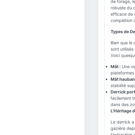
de forage, 
robuste du 
efficace de 
complétion d
Types de De
Bien que le 
sont utilisé
Voici quelqu
Mât :
Une ver
plateformes 
Mât hauban
stabilité su
Derrick port
facilement t
dans des zo
L'Héritage d
Le derrick a
gazière depu
l'extraction