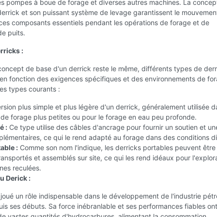
les pompes à boue de forage et diverses autres machines. La concep
derrick et son puissant système de levage garantissent le mouvement
ces composants essentiels pendant les opérations de forage et de
e puits.
rricks :
concept de base d'un derrick reste le même, différents types de derr
s en fonction des exigences spécifiques et des environnements de fo
es types courants :
sion plus simple et plus légère d'un derrick, généralement utilisée d
de forage plus petites ou pour le forage en eau peu profonde.
é :
Ce type utilise des câbles d'ancrage pour fournir un soutien et un
pplémentaires, ce qui le rend adapté au forage dans des conditions dif
able :
Comme son nom l'indique, les derricks portables peuvent être
ransportés et assemblés sur site, ce qui les rend idéaux pour l'explor
nes reculées.
u Derick :
 joué un rôle indispensable dans le développement de l'industrie pétro
is ses débuts. Sa force inébranlable et ses performances fiables on
 de vastes quantités d'hydrocarbures, alimentant la consommation