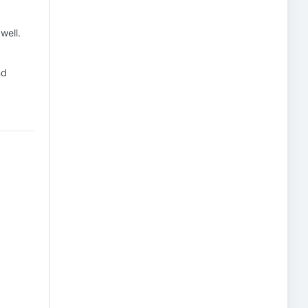
well.
nd