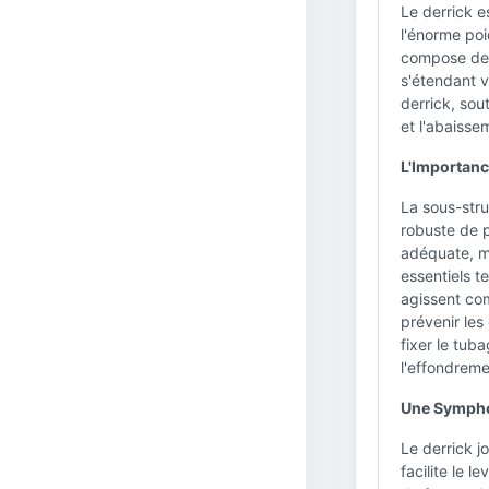
Le derrick 
l'énorme poi
compose de 
s'étendant v
derrick, sou
et l'abaiss
L'Importanc
La sous-stru
robuste de p
adéquate, ma
essentiels t
agissent com
prévenir les
fixer le tuba
l'effondreme
Une Sympho
Le derrick j
facilite le 