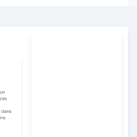
 un
rces
l dans
rre.