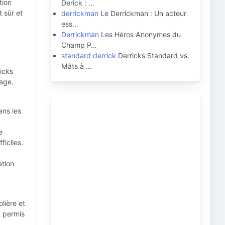
tion
Derick : …
 sûr et
derrickman
Le Derrickman : Un acteur
ess…
Derrickman
Les Héros Anonymes du
Champ P…
standard derrick
Derricks Standard vs.
Mâts à …
icks
rage.
ans les
e
ficiles.
ation
lière et
t permis