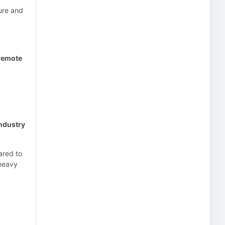
sure and
 remote
industry
ared to
 heavy