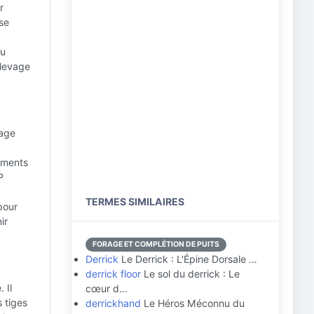
r
 se
au
 levage
lage
ements
P
TERMES SIMILAIRES
pour
ir
FORAGE ET COMPLÉTION DE PUITS
Derrick
Le Derrick : L'Épine Dorsale …
derrick floor
Le sol du derrick : Le
 Il
cœur d…
s tiges
derrickhand
Le Héros Méconnu du