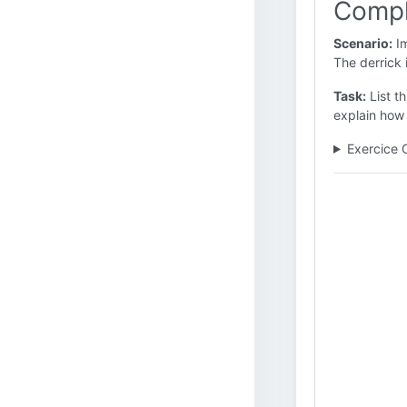
Compl
Scenario:
Im
The derrick 
Task:
List th
explain how i
Exercice 