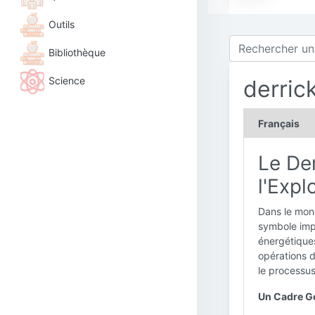
Outils
Bibliothèque
Science
derric
Français
Le De
l'Expl
Dans le mond
symbole impo
énergétiques
opérations d
le processu
Un Cadre Gé