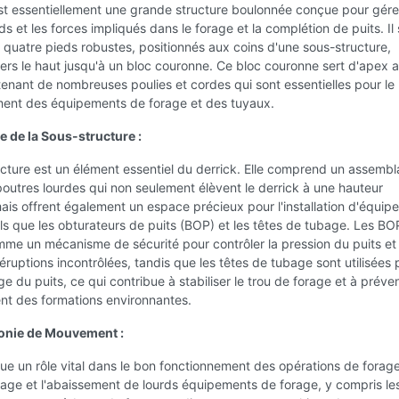
est essentiellement une grande structure boulonnée conçue pour gére
ds et les forces impliqués dans le forage et la complétion de puits. Il
quatre pieds robustes, positionnés aux coins d'une sous-structure,
ers le haut jusqu'à un bloc couronne. Ce bloc couronne sert d'apex 
tenant de nombreuses poulies et cordes qui sont essentielles pour le
ement des équipements de forage et des tuyaux.
e de la Sous-structure :
cture est un élément essentiel du derrick. Elle comprend un assemb
outres lourdes qui non seulement élèvent le derrick à une hauteur
is offrent également un espace précieux pour l'installation d'équip
els que les obturateurs de puits (BOP) et les têtes de tubage. Les BO
me un mécanisme de sécurité pour contrôler la pression du puits et
 éruptions incontrôlées, tandis que les têtes de tubage sont utilisées 
ge du puits, ce qui contribue à stabiliser le trou de forage et à préven
nt des formations environnantes.
nie de Mouvement :
oue un rôle vital dans le bon fonctionnement des opérations de forage.
levage et l'abaissement de lourds équipements de forage, y compris le