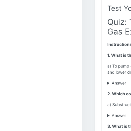
Test Y
Quiz: 
Gas E
Instruction
1. What is t
a) To pump o
and lower dr
Answer
2. Which co
a) Substruc
Answer
3. What is 