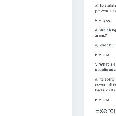
a) To stabil
prevent blow
Answer
4. Which ty
areas?
a) Mast b) 
Answer
5. What is a
despite adv
a) Its abili
newer drilli
loads. d) It
Answer
Exerci