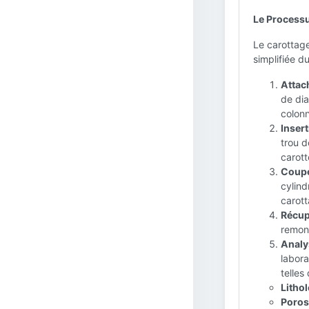
Le Processu
Le carottage
simplifiée d
Attac
de dia
colonn
Insert
trou d
carott
Coupe 
cylind
carott
Récupé
remont
Analys
labora
telles
Lithol
Porosi