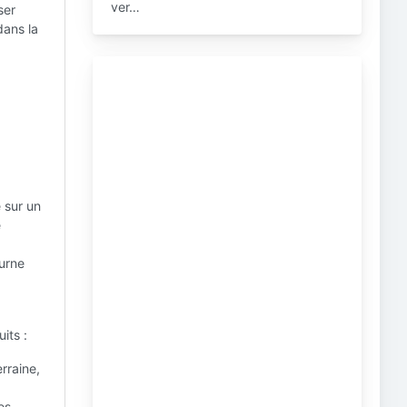
ver…
ser
dans la
 sur un
e
ourne
its :
rraine,
es