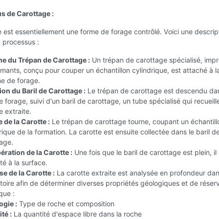
s de Carottage :
 est essentiellement une forme de forage contrôlé. Voici une descrip
u processus :
he du Trépan de Carottage :
Un trépan de carottage spécialisé, imp
mants, conçu pour couper un échantillon cylindrique, est attaché à l
e de forage.
ion du Baril de Carottage :
Le trépan de carottage est descendu dan
e forage, suivi d'un baril de carottage, un tube spécialisé qui recueille
e extraite.
de la Carotte :
Le trépan de carottage tourne, coupant un échantill
rique de la formation. La carotte est ensuite collectée dans le baril d
age.
ration de la Carotte :
Une fois que le baril de carottage est plein, il
é à la surface.
e de la Carotte :
La carotte extraite est analysée en profondeur da
toire afin de déterminer diverses propriétés géologiques et de réserv
 que :
ogie :
Type de roche et composition
té :
La quantité d'espace libre dans la roche