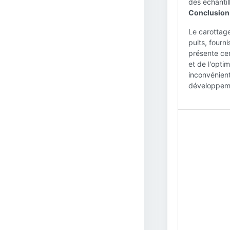
des échantil
Conclusion 
Le carottage
puits, fourn
présente cer
et de l'opti
inconvénient
développeme