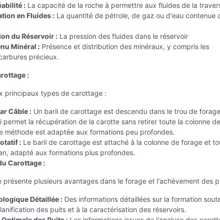
bilité :
La capacité de la roche à permettre aux fluides de la traver
tion en Fluides :
La quantité de pétrole, de gaz ou d'eau contenue 
ion du Réservoir :
La pression des fluides dans le réservoir
nu Minéral :
Présence et distribution des minéraux, y compris les
carbures précieux.
rottage :
ux principaux types de carottage :
ar Câble :
Un baril de carottage est descendu dans le trou de forage
i permet la récupération de la carotte sans retirer toute la colonne d
te méthode est adaptée aux formations peu profondes.
tatif :
Le baril de carottage est attaché à la colonne de forage et t
an, adapté aux formations plus profondes.
u Carottage :
 présente plusieurs avantages dans le forage et l'achèvement des pu
logique Détaillée :
Des informations détaillées sur la formation soute
lanification des puits et à la caractérisation des réservoirs.
Optimale des Puits :
Les informations issues de l'analyse des carott