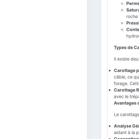
Perméa
Satura
roche
Press
Conte
hydro
Types de Ca
Il existe de
Carottage p
câble, ce qu
forage. Cet
Carottage Ro
avec le trép
Avantages d
Le carottage
Analyse Géo
aidant à la p
Conception 