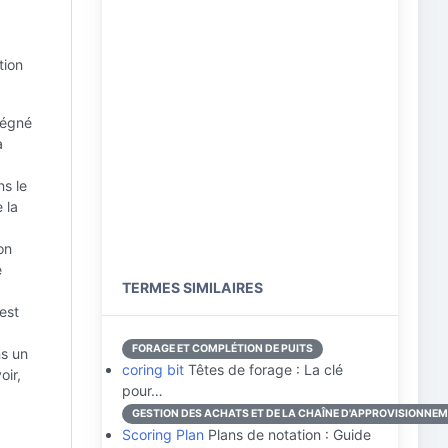
tion
régné
a
s le
 la
on
e
TERMES SIMILAIRES
 est
FORAGE ET COMPLÉTION DE PUITS
ns un
coring bit
Têtes de forage : La clé
oir,
pour…
GESTION DES ACHATS ET DE LA CHAÎNE D'APPROVISIONNE
Scoring Plan
Plans de notation : Guide