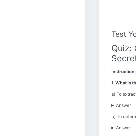
Test Y
Quiz: 
Secre
Instruction
1. What is t
a) To extrac
Answer
b) To determ
Answer