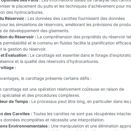
imiser le placement du puits et les techniques d'achèvement pour m
tion des hydrocarbures.
du Réservoir :
Les données des carottes fournissent des données
 pour les simulations de réservoirs, améliorant les prévisions de produ
ies de développement des gisements.
tion du Réservoir :
La compréhension des propriétés du réservoir tel
la perméabilité et le contenu en fluides facilite la planification efficac
t la gestion du réservoir.
et Évaluation :
Le carottage est essentiel dans le forage d'explorati
résence et la qualité des réservoirs d'hydrocarbures.
ottage :
vantages, le carottage présente certains défis :
 carottage est une opération relativement coûteuse en raison de
t spécialisé et des procédures complexes.
ur de Temps :
Le processus peut être long, en particulier dans les 
n des Carottes :
Toutes les carottes ne sont pas récupérées intactes
s données incomplètes et nécessite une interprétation.
ions Environnementales :
Une manipulation et une élimination appro