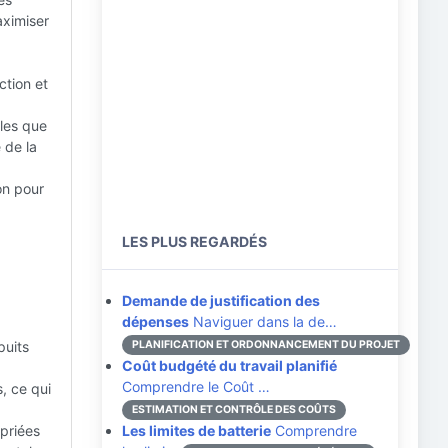
aximiser
ction et
les que
e de la
on pour
LES PLUS REGARDÉS
Demande de justification des
dépenses
Naviguer dans la de…
puits
PLANIFICATION ET ORDONNANCEMENT DU PROJET
Coût budgété du travail planifié
Comprendre le Coût …
, ce qui
ESTIMATION ET CONTRÔLE DES COÛTS
priées
Les limites de batterie
Comprendre