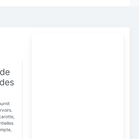
 de
 des
urnit
rvoirs.
carotte,
tielles
ompte,