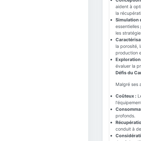
aident à opt
la récupéra
Simulation 
essentielles
les stratég
Caractérisa
la porosité, 
production e
Exploration 
évaluer la p
Défis du Car
Malgré ses a
Coûteux :
Le
l'équipemen
Consommate
profonds.
Récupératio
conduit à de
Considérat