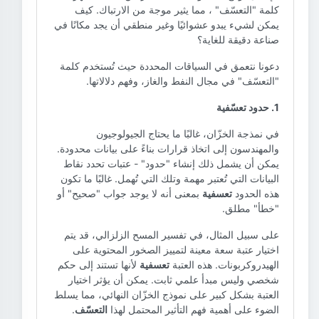
كلمة "التعسّف" ، مما يثير موجة من الارتباك. كيف
يمكن لشيء يبدو عشوائيًا وغير منطقي أن يجد مكانًا في
صناعة دقيقة للغاية؟
دعونا نتعمق في السياقات المحددة حيث تُستخدم كلمة
"التعسّف" في مجال النفط والغاز، وفهم دلالاتها.
1. حدود تعسّفية
في نمذجة الخزّان، غالبًا ما يحتاج الجيولوجيون
والمهندسون إلى اتخاذ قرارات بناءً على بيانات محدودة.
يمكن أن يشمل ذلك إنشاء "حدود" - عتبات تحدد نقاط
البيانات التي تُعتبر مهمة وتلك التي تُهمل. غالبًا ما تكون
هذه الحدود
تعسفية
بمعنى أنه لا يوجد جواب "صحيح" أو
"خطأ" مطلق.
على سبيل المثال، في تفسير المسح الزلزالي، قد يتم
اختيار عتبة سعة معينة لتمييز الصخور المحتوية على
الهيدروكربونات. هذه العتبة
تعسفية
لأنها تستند إلى حكم
شخصي وليس مبدأ علمي ثابت. يمكن أن يؤثر اختيار
العتبة بشكل كبير على نموذج الخزّان النهائي، مما يسلط
الضوء على أهمية فهم التأثير المحتمل لهذا
التعسّف
.