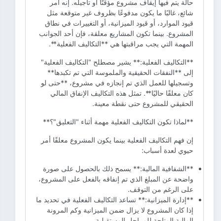
حالة يتم فيها إيقاف مشروع مؤقتًا أو تأجيله. إنه أمر
شائع، غالبًا ما يكون مدفوعًا بظروف غير متوقعة مثل
قيود الموارد، أو قيود الميزانية، أو التغييرات في نطاق
المشروع. بينما تكون المشاريع معلقة، فإن أحد الجوانب
المهمة التي يجب مراقبتها هي **التكاليف الفعلية**.
**التكاليف الفعلية:** يشير مصطلح "التكاليف الفعلية"
إلى **النفقات الحقيقية والملموسة التي تم تكبدها**
وتسجيلها للعمل الذي تم إنجازه في مشروع، **حتى لو
كان معلقًا حاليًا**. تمثل هذه التكاليف الإنفاق المالي
الحقيقي للمشروع حتى نقطة معينة.
**لماذا تكون التكاليف الفعلية مهمة أثناء "التعليق"؟**
إن فهم التكاليف الفعلية بينما يكون المشروع معلقًا أمر
حيوي لعدة أسباب:
**الشفافية المالية:** يسمح ذلك بالحصول على صورة
واضحة عن المبلغ الذي تم إنفاقه بالفعل على المشروع،
على الرغم من التوقف.
**إدارة الميزانية:** تساعد التكاليف الفعلية في تحديد ما
إذا كان المشروع لا يزال ضمن الميزانية وكم المرونة
المالية المتاحة للمراحل المستقبلية.