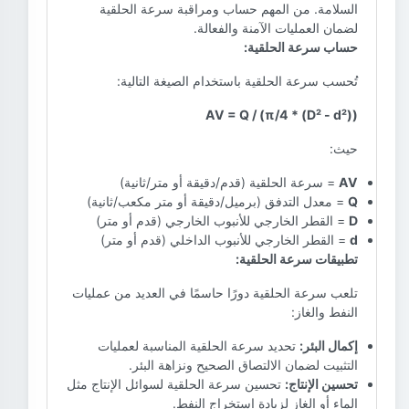
السلامة. من المهم حساب ومراقبة سرعة الحلقية
لضمان العمليات الآمنة والفعالة.
حساب سرعة الحلقية:
تُحسب سرعة الحلقية باستخدام الصيغة التالية:
AV = Q / (π/4 * (D² - d²))
حيث:
= سرعة الحلقية (قدم/دقيقة أو متر/ثانية)
AV
= معدل التدفق (برميل/دقيقة أو متر مكعب/ثانية)
Q
= القطر الخارجي للأنبوب الخارجي (قدم أو متر)
D
= القطر الخارجي للأنبوب الداخلي (قدم أو متر)
d
تطبيقات سرعة الحلقية:
تلعب سرعة الحلقية دورًا حاسمًا في العديد من عمليات
النفط والغاز:
تحديد سرعة الحلقية المناسبة لعمليات
إكمال البئر:
التثبيت لضمان الالتصاق الصحيح ونزاهة البئر.
تحسين سرعة الحلقية لسوائل الإنتاج مثل
تحسين الإنتاج:
الماء أو الغاز لزيادة استخراج النفط.