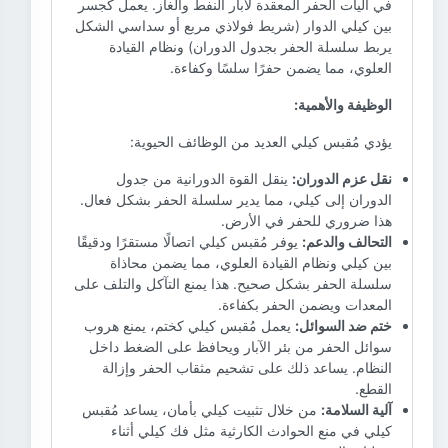
في آليات الحفر المعقدة لآبار النفط والغاز. يعمل كجسر
بين كيلي الدوار (شريط فولاذي مربع أو سداسي الشكل
يربط سلسلة الحفر بجدول الدوران) ونظام القيادة
العلوي، مما يضمن حفرًا سلسًا وكفاءة.
الوظيفة والأهمية:
يؤدي مُقبس كيلي العديد من الوظائف الحيوية:
نقل عزم الدوران:
ينقل القوة الدورانية من جدول
الدوران إلى كيلي، مما يدير سلسلة الحفر بشكل فعال.
هذا ضروري للحفر في الأرض.
التحالف والدعم:
يوفر مُقبس كيلي اتصالًا مستقرًا ودقيقًا
بين كيلي ونظام القيادة العلوي، مما يضمن محاذاة
سلسلة الحفر بشكل صحيح. هذا يمنع التآكل والتلف على
المعدات ويضمن الحفر بكفاءة.
ختم ضد السوائل:
يعمل مُقبس كيلي كختم، يمنع هروب
سوائل الحفر من بئر الآبار ويحافظ على الضغط داخل
النظام. يساعد ذلك على تشحيم مثقاب الحفر وإزالة
القطع.
آلية السلامة:
من خلال تثبيت كيلي بأمان، يساعد مُقبس
كيلي في منع الحوادث الكارثية مثل فك كيلي أثناء