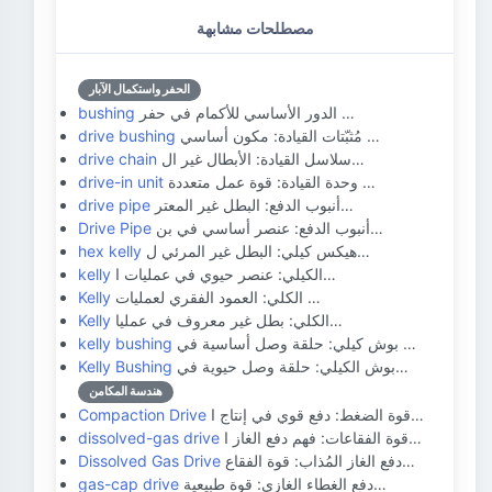
مصطلحات مشابهة
الحفر واستكمال الآبار
الدور الأساسي للأكمام في حفر …
bushing
مُثبّتات القيادة: مكون أساسي …
drive bushing
سلاسل القيادة: الأبطال غير ال…
drive chain
وحدة القيادة: قوة عمل متعددة …
drive-in unit
أنبوب الدفع: البطل غير المعتر…
drive pipe
أنبوب الدفع: عنصر أساسي في بن…
Drive Pipe
هيكس كيلي: البطل غير المرئي ل…
hex kelly
الكيلي: عنصر حيوي في عمليات ا…
kelly
الكلي: العمود الفقري لعمليات …
Kelly
الكلي: بطل غير معروف في عمليا…
Kelly
بوش كيلي: حلقة وصل أساسية في …
kelly bushing
بوش الكيلي: حلقة وصل حيوية في…
Kelly Bushing
هندسة المكامن
قوة الضغط: دفع قوي في إنتاج ا…
Compaction Drive
قوة الفقاعات: فهم دفع الغاز ا…
dissolved-gas drive
دفع الغاز المُذاب: قوة الفقاع…
Dissolved Gas Drive
دفع الغطاء الغازي: قوة طبيعية…
gas-cap drive