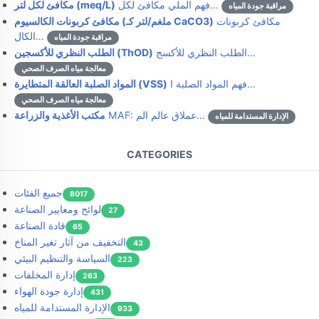
فهم الملي مكافئ لكل…
مكافئ لكل لتر (meq/L)
مراقبة جودة المياه
مكافئ كربونات
مكافئ كربونات الكالسيوم (ملغم/لتر كـ CaCO3)
الكال…
مراقبة جودة المياه
الطلب النظري للأكسج…
الطلب النظري للأكسجين (ThOD)
معالجة مياه الصرف الصحي
فهم المواد الصلبة ا…
المواد الصلبة العالقة المتطايرة (VSS)
معالجة مياه الصرف الصحي
MAF: عملاق عالم الم…
مكتب الأغذية والزراعة
الإدارة المستدامة للمياه
CATEGORIES
جميع الفئات
8017
لوائح ومعايير الصناعة
27
قادة الصناعة
65
التخفيف من آثار تغير المناخ
43
السياسة والتنظيم البيئي
223
إدارة المخلفات
263
إدارة جودة الهواء
431
الإدارة المستدامة للمياه
933