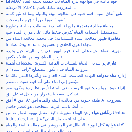
ADA: قوة فاعلة في مواجهة ندرة المياه تُعد جمعية تحلية المياه
آدا
الأمريكية (ADA)، المعروفة سابقًا باسم…
نفق
أنفاق المياه: قوة خفية في معالجة البيئة والمياه بينما قد تثير كلمة
"نفق" صورًا عن أنفاق مظلمة تحت…
محطة معالجة متقدمة
ما وراء التقليدية: محطات معالجة متطورة
ومستقبل استدامة المياه يُفرض ضغط هائل على موارد المياه نتيج…
مغامرة
ظهور معالجة المياه المستدامة: حل محطة معالجة المياه من
Infilco Degremont جاء القرن الحادي والعشرون…
تهوية
إضفاء الحياة على الماء: فهم التهوية في إدارة البيئة تخيل بحيرة
تزخر بالحياة، ومياهها تتلألأ بالأكس…
تيار غزير
شريان الحياة للمساحات المائية الكبيرة: استكشاف أهمية
روافد المياه قد لا يكون مصطلح "رافد المياه" م…
إدارة مياه عدوانية
التهديد الصامت: المياه العدوانية وتأثيرها البيئي غالبًا ما
يُنظر إلى الماء على أنه قوة حميدة، مصدر…
إثراء
قوة الرواسب: فهم الترسيب في البيئة الأرض نظام ديناميكي، يعيد
تشكيل نفسه باستمرار من خلال تفاعل الق…
أفق A: طبقة حيوية في معالجة البيئة والمياه أفق A، المعروف
أفق A
أيضًا باسم التربة السطحية، هو عنصر حاسم …
رشّاش هواء
رشّ الهواء لبحيرتك: كيف تعمل تهوية الدوارات من United
Industries, Inc. على إحياء نظامك البيئي؟ غال…
كتلة هوائية
كتل الهواء: الأبطال غير المعروفين في معالجة البيئة والمياه
في عالم معالجة البيئة والمياه، فإن فهم …