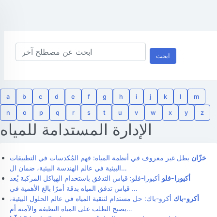
ابحث
a
b
c
d
e
f
g
h
i
j
k
l
m
n
o
p
q
r
s
t
u
v
w
x
y
z
الإدارة المستدامة للمياه
خزّان
بطل غير معروف في أنظمة المياه: فهم المُكدسات في التطبيقات
البيئية في عالم الهندسة البيئية، ضمان ال…
أكيورا-فلو
أكيورا-فلو: قياس التدفق باستخدام الهياكل المركبة يُعد
قياس تدفق المياه بدقة أمرًا بالغ الأهمية في …
أكرو-باك
أكرو-باك: حل مستدام لتنقية المياه في عالم الحلول البيئية،
يصبح الطلب على المياه النظيفة والآمنة أم…