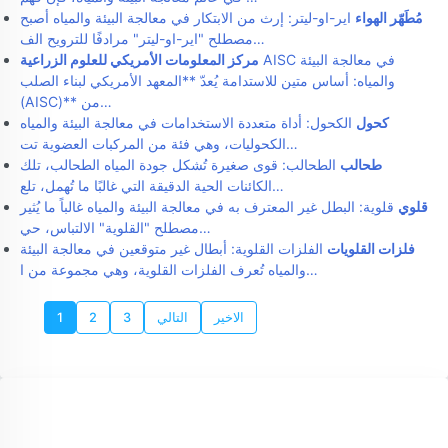
مُطَهّر الهواء
اير-او-ليتر: إرث من الابتكار في معالجة البيئة والمياه أصبح
مصطلح "اير-او-ليتر" مرادفًا للترويح الف…
AISC في معالجة البيئة
مركز المعلومات الأمريكي للعلوم الزراعية
والمياه: أساس متين للاستدامة يُعدّ **المعهد الأمريكي لبناء الصلب
(AISC)** من…
كحول
الكحول: أداة متعددة الاستخدامات في معالجة البيئة والمياه
الكحوليات، وهي فئة من المركبات العضوية تت…
طحالب
الطحالب: قوى صغيرة تُشكل جودة المياه الطحالب، تلك
الكائنات الحية الدقيقة التي غالبًا ما تُهمل، تلع…
قلوي
قلوية: البطل غير المعترف به في معالجة البيئة والمياه غالباً ما يُثير
مصطلح "القلوية" الالتباس، حي…
فلزات القلويات
الفلزات القلوية: أبطال غير متوقعين في معالجة البيئة
والمياه تُعرف الفلزات القلوية، وهي مجموعة من ا…
الاخير
التالي
3
2
1